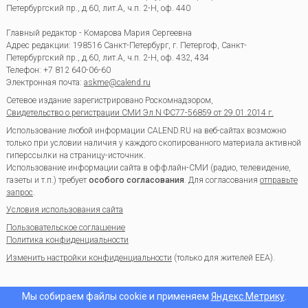
Петербургский пр., д.60, лит.А, ч.п. 2-Н, оф. 440
Главный редактор - Комарова Мария Сергеевна
Адрес редакции:
198516
Санкт-Петербург, г. Петергоф
,
Санкт-
Петербургский пр., д.60, лит.А, ч.п. 2-Н, оф. 432, 434
Телефон:
+7 812 640-06-60
Электронная почта:
askme@calend.ru
Сетевое издание зарегистрировано Роскомнадзором,
Свидетельство о регистрации СМИ Эл.N ФС77-56859 от 29.01.2014 г.
Использование любой информации CALEND.RU на веб-сайтах возможно
только при условии наличия у каждого скопированного материала активной
гиперссылки на страницу-источник.
Использование информации сайта в оффлайн-СМИ (радио, телевидение,
газеты и т.п.) требует
особого согласования
. Для согласования
отправьте
запрос
.
Условия использования сайта
Пользовательское соглашение
Политика конфиденциальности
Изменить настройки конфиденциальности
(только для жителей EEA).
Мы собираем файлы cookie и применяем
Яндекс.Метрику
.