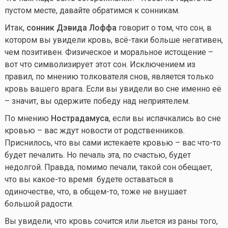
пустом месте, давайте обратимся к сонникам.
Итак,
сонник Дэвида Лоффа
говорит о том, что сон, в
котором вы увидели кровь, всё-таки больше негативен,
чем позитивен. Физическое и моральное истощение –
вот что символизирует этот сон. Исключением из
правил, по мнению толкователя снов, является только
кровь вашего врага. Если вы увидели во сне именно её
– значит, вы одержите победу над неприятелем.
По мнению
Нострадамуса
, если вы испачкались во сне
кровью – вас ждут новости от родственников.
Приснилось, что вы сами истекаете кровью – вас
что-то
будет печалить. Но печаль эта, по счастью, будет
недолгой. Правда, помимо печали, такой сон обещает,
что вы
какое-то
время будете оставаться в
одиночестве, что, в
общем-то
, тоже не внушает
большой радости.
Вы увидели, что кровь сочится или льется из раны того,