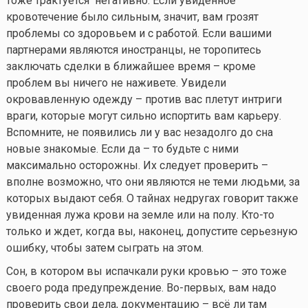
тоже трактуется негативно. Если увиденное
кровотечение было сильным, значит, вам грозят
проблемы со здоровьем и с работой. Если вашими
партнерами являются иностранцы, не торопитесь
заключать сделки в ближайшее время – кроме
проблем вы ничего не наживете. Увидели
окровавленную одежду – против вас плетут интриги
враги, которые могут сильно испортить вам карьеру.
Вспомните, не появились ли у вас незадолго до сна
новые знакомые. Если да – то будьте с ними
максимально осторожны. Их следует проверить –
вполне возможно, что они являются не теми людьми, за
которых выдают себя. О тайнах недругах говорит также
увиденная лужа крови на земле или на полу.
Кто-то
только и ждет, когда вы, наконец, допустите серьезную
ошибку, чтобы затем сыграть на этом.
Сон, в котором вы испачкали руки кровью – это тоже
своего рода предупреждение. Во-первых, вам надо
проверить свои дела, документацию – всё ли там