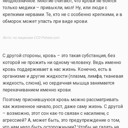
неоднозначное. Многие считают, что крови не боятся
только медики – привыкли, мол! Ну, или люди с
крепкими нервами. Те, кто не с особенно крепкими, и в
обморок может упасть при виде крови.
Фото: по лицензии CC0 Pxhere.com
С другой стороны, кровь – это такая субстанция, без
которой не прожить ни одному человеку. Ведь именно
кровь поддерживает в нас жизнь. Конечно, есть в
организме и другие жидкости (плазма, лимфа, тканевая
жидкость, слюна), но сердечная мышца занимается
перекачиванием именно крови.
Поэтому приснившуюся кровь можно рассматривать
как жизненное начало, рост, даже саму жизнь. С другой
– возможно, этот сон
как-то
связан с насилием, с
агрессией? А, может быть, это предупреждение о том,
что нам надо быть осторожными? Чтобы не гадать на