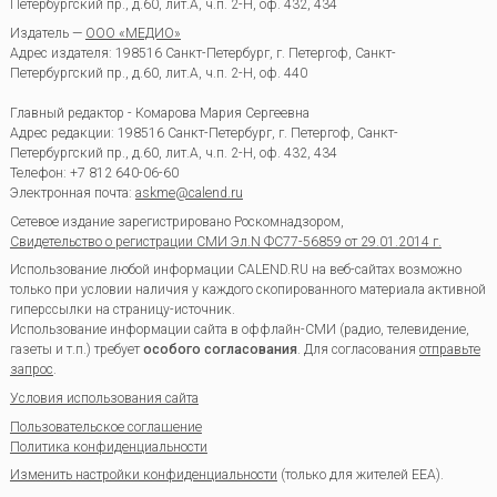
Петербургский пр., д.60, лит.А, ч.п. 2-Н, оф. 432, 434
Издатель —
ООО «МЕДИО»
Адрес издателя: 198516 Санкт-Петербург, г. Петергоф, Санкт-
Петербургский пр., д.60, лит.А, ч.п. 2-Н, оф. 440
Главный редактор - Комарова Мария Сергеевна
Адрес редакции:
198516
Санкт-Петербург, г. Петергоф
,
Санкт-
Петербургский пр., д.60, лит.А, ч.п. 2-Н, оф. 432, 434
Телефон:
+7 812 640-06-60
Электронная почта:
askme@calend.ru
Сетевое издание зарегистрировано Роскомнадзором,
Свидетельство о регистрации СМИ Эл.N ФС77-56859 от 29.01.2014 г.
Использование любой информации CALEND.RU на веб-сайтах возможно
только при условии наличия у каждого скопированного материала активной
гиперссылки на страницу-источник.
Использование информации сайта в оффлайн-СМИ (радио, телевидение,
газеты и т.п.) требует
особого согласования
. Для согласования
отправьте
запрос
.
Условия использования сайта
Пользовательское соглашение
Политика конфиденциальности
Изменить настройки конфиденциальности
(только для жителей EEA).