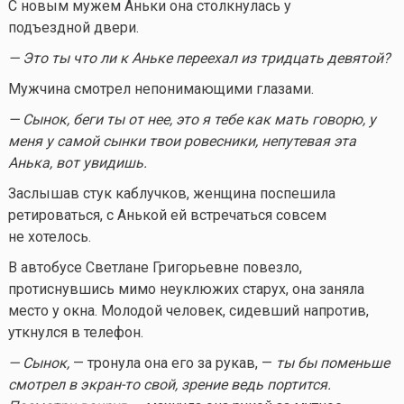
С новым мужем Аньки она столкнулась у
подъездной двери.
— Это ты что ли к Аньке переехал из тридцать девятой?
Мужчина смотрел непонимающими глазами.
— Сынок, беги ты от нее, это я тебе как мать говорю, у
меня у самой сынки твои ровесники, непутевая эта
Анька, вот увидишь.
Заслышав стук каблучков, женщина поспешила
ретироваться, с Анькой ей встречаться совсем
не хотелось.
В автобусе Светлане Григорьевне повезло,
протиснувшись мимо неуклюжих старух, она заняла
место у окна. Молодой человек, сидевший напротив,
уткнулся в телефон.
— Сынок,
— тронула она его за рукав, —
ты бы поменьше
смотрел в
экран-то
свой, зрение ведь портится.