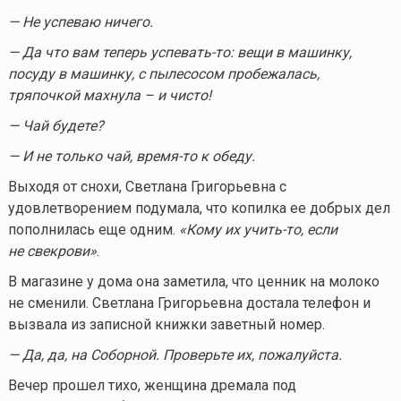
— Не успеваю ничего.
— Да что вам теперь
успевать-то
: вещи в машинку,
посуду в машинку, с пылесосом пробежалась,
тряпочкой махнула – и чисто!
— Чай будете?
— И не только чай,
время-то
к обеду.
Выходя от снохи, Светлана Григорьевна с
удовлетворением подумала, что копилка ее добрых дел
пополнилась еще одним.
«Кому их
учить-то
, если
не свекрови»
.
В магазине у дома она заметила, что ценник на молоко
не сменили. Светлана Григорьевна достала телефон и
вызвала из записной книжки заветный номер.
— Да, да, на Соборной. Проверьте их, пожалуйста.
Вечер прошел тихо, женщина дремала под