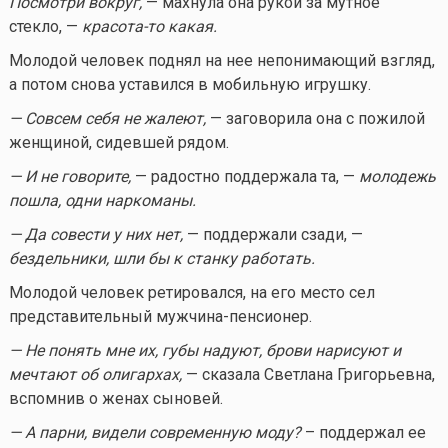
Посмотри вокруг,
— махнула она рукой за мутное
стекло, —
красота-то
какая.
Молодой человек поднял на нее непонимающий взгляд,
а потом снова уставился в мобильную игрушку.
— Совсем себя не жалеют,
— заговорила она с пожилой
женщиной, сидевшей рядом.
— И не говорите,
— радостно поддержала та, —
молодежь
пошла, одни наркоманы.
— Да совести у них нет,
— поддержали сзади, —
бездельники, шли бы к станку работать.
Молодой человек ретировался, на его место сел
представительный мужчина-пенсионер.
— Не понять мне их, губы надуют, брови нарисуют и
мечтают об олигархах,
— сказала Светлана Григорьевна,
вспомнив о женах сыновей.
— А парни, видели современную моду?
– поддержал ее