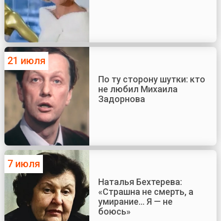
21 июля
По ту сторону шутки: кто
не любил Михаила
Задорнова
7 июля
Наталья Бехтерева:
«Страшна не смерть, а
умирание... Я — не
боюсь»