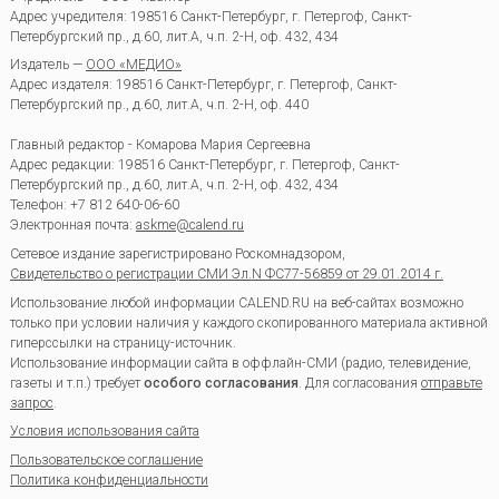
Адрес учредителя: 198516 Санкт-Петербург, г. Петергоф, Санкт-
Петербургский пр., д.60, лит.А, ч.п. 2-Н, оф. 432, 434
Издатель —
ООО «МЕДИО»
Адрес издателя: 198516 Санкт-Петербург, г. Петергоф, Санкт-
Петербургский пр., д.60, лит.А, ч.п. 2-Н, оф. 440
Главный редактор - Комарова Мария Сергеевна
Адрес редакции:
198516
Санкт-Петербург, г. Петергоф
,
Санкт-
Петербургский пр., д.60, лит.А, ч.п. 2-Н, оф. 432, 434
Телефон:
+7 812 640-06-60
Электронная почта:
askme@calend.ru
Сетевое издание зарегистрировано Роскомнадзором,
Свидетельство о регистрации СМИ Эл.N ФС77-56859 от 29.01.2014 г.
Использование любой информации CALEND.RU на веб-сайтах возможно
только при условии наличия у каждого скопированного материала активной
гиперссылки на страницу-источник.
Использование информации сайта в оффлайн-СМИ (радио, телевидение,
газеты и т.п.) требует
особого согласования
. Для согласования
отправьте
запрос
.
Условия использования сайта
Пользовательское соглашение
Политика конфиденциальности