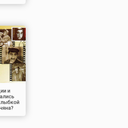
ии и
ались
 улыбкой
чяна?