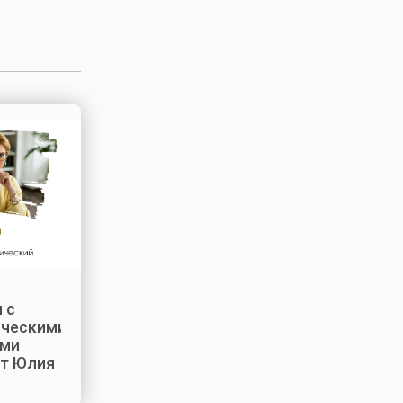
 с
ическими
ями
т Юлия