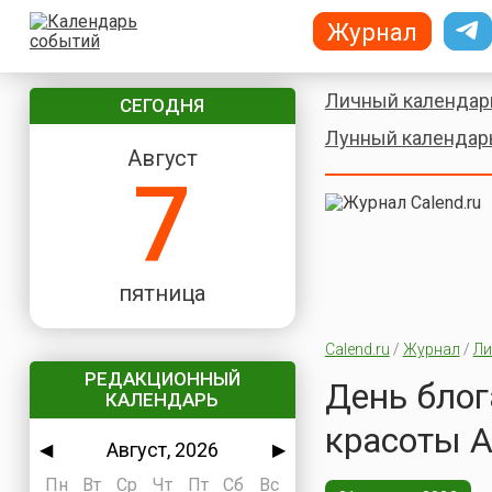
Журнал
Личный календар
СЕГОДНЯ
Лунный календар
Август
7
пятница
Calend.ru
/
Журнал
/
Ли
РЕДАКЦИОННЫЙ
День блог
КАЛЕНДАРЬ
красоты 
Август, 2026
◀
▶
Пн
Вт
Ср
Чт
Пт
Сб
Вс