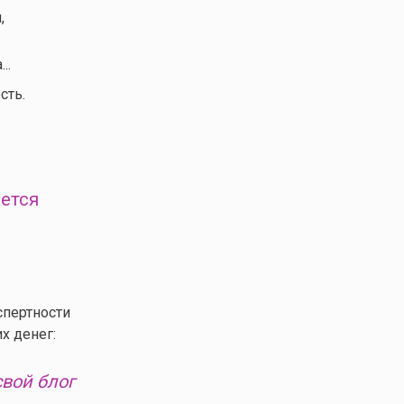
,
..
сть.
ается
спертности
х денег:
свой блог