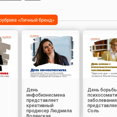
 рубрике «Личный бренд»
День
День борьбы
инфобизнесмена
психосомат
представляет
заболевани
креативный
представляе
продюсер Людмила
Соль
Волянская