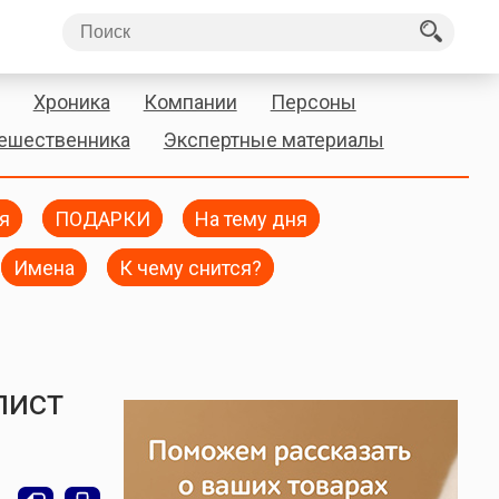
Хроника
Компании
Персоны
тешественника
Экспертные материалы
я
ПОДАРКИ
На тему дня
Имена
К чему снится?
лист