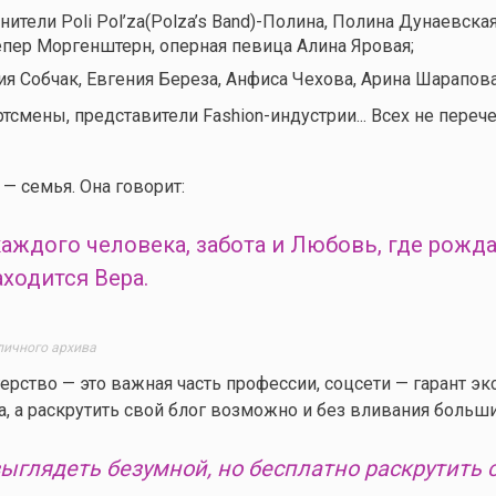
ители Poli Pol’za(Polza’s Band)-Полина, Полина Дунаевская
репер Моргенштерн, оперная певица Алина Яровая;
я Собчак, Евгения Береза, Анфиса Чехова, Арина Шарапова.
тсмены, представители Fashion-индустрии... Всех не перече
— семья. Она говорит:
аждого человека, забота и Любовь, где рожд
ходится Вера.
личного архива
ерство — это важная часть профессии, соцсети — гарант эк
а, а раскрутить свой блог возможно и без вливания больши
выглядеть безумной, но бесплатно раскрутить 