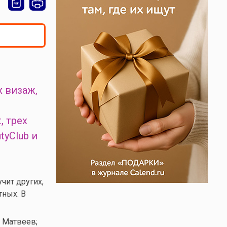
 визаж,
, трех
tyClub и
чит других,
тных. В
 Матвеев;