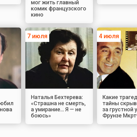
мог жить главный
комик французского
кино
7 июля
4 июля
Наталья Бехтерева:
Какие трагед
любил
«Страшна не смерть,
тайны скрыв
нова
а умирание... Я — не
за грустной
боюсь»
Фрунзе Мкрт