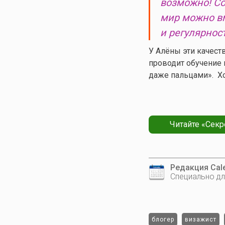
возможно! Со
мир можно вм
и регулярнос
У Алёны эти качеств
проводит обучение 
даже пальцами». Х
Читайте «Секр
Редакция Cale
Специально дл
блогер
визажист