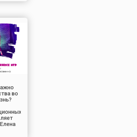
важно
ства во
знь?
ционных
вляет
 Елена