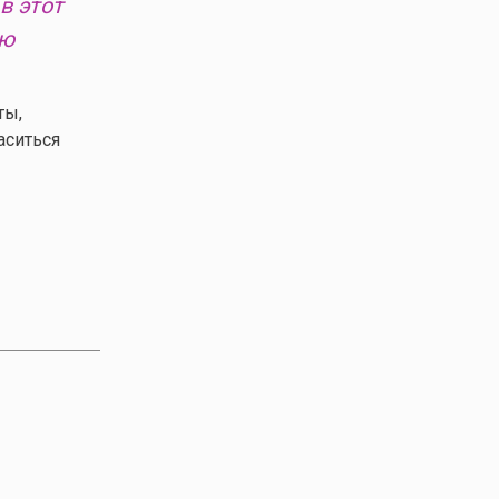
в этот
ью
ты,
аситься