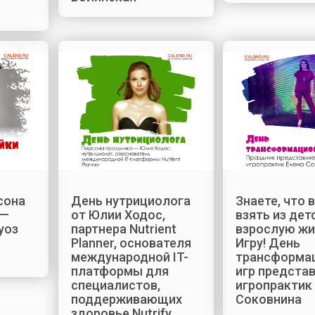
сона
День нутрициолога
Знаете, что 
 —
от Юлии Ходос,
взять из дет
уоз
партнера Nutrient
взрослую жи
Planner, основателя
Игру! День
международной IT-
трансформа
платформы для
игр предста
специалистов,
игропрактик
поддерживающих
Соковнина
здоровье Nutrify