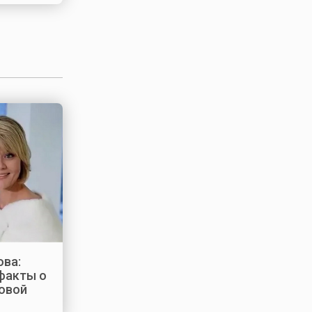
ва:
факты о
овой