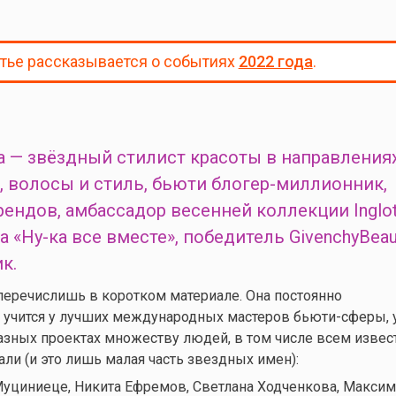
атье рассказывается о событиях
2022 года
.
 — звёздный стилист красоты в направлениях
, волосы и стиль, бьюти блогер-миллионник,
рендов, амбассадор весенней коллекции Inglot
 «Ну-ка все вместе», победитель GivenchyBeau
ик.
 перечислишь в коротком материале. Она постоянно
 учится у лучших международных мастеров бьюти-сферы, у
разных проектах множеству людей, в том числе всем извес
ли (и это лишь малая часть звездных имен):
Муциниеце, Никита Ефремов, Светлана Ходченкова, Максим