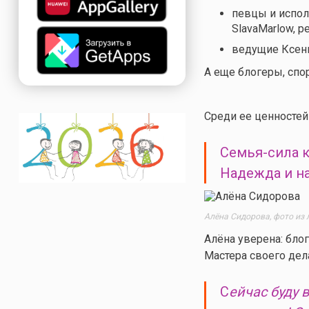
певцы и исполн
SlavaMarlow, 
ведущие Ксени
А еще блогеры, спор
Среди ее ценностей 
Семья-сила к
Надежда и на
Алёна Сидорова, фото из 
Алёна уверена: блог
Мастера своего дел
С
ейчас буду 