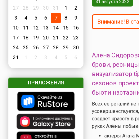
31 августа 2022
27
28
29
30
31
1
2
3
4
5
6
7
8
9
Внимание!
В ст
10
11
12
13
14
15
16
17
18
19
20
21
22
23
24
25
26
27
28
29
30
Алёна Сидорова
31
1
2
3
4
5
6
брови, ресницы
визуализатор б
ПРИЛОЖЕНИЯ
сезонов проекта
бьюти наставн
Всех ее регалий не
усовершенствуется,
создает красоту в 
руках Алёны побыва
актеры Агата 