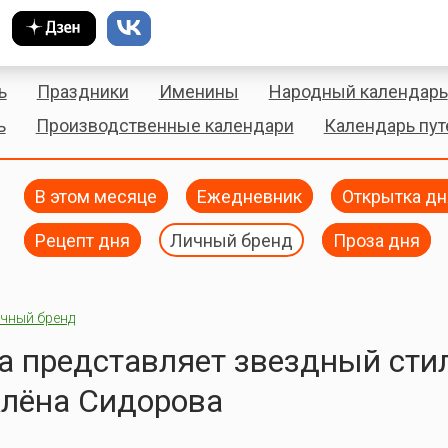
ь
Праздники
Именины
Народный календарь
ь
Производственные календари
Календарь пу
В этом месяце
Ежедневник
Открытка дн
Рецепт дня
Личный бренд
Проза дня
чный бренд
а представляет звездный сти
Алёна Сидорова