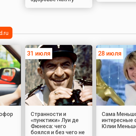
d.ru
31 июля
28 июля
офор
Странности и
Сама Меньшо
«пунктики» Луи де
интересные 
Фюнеса: чего
Юлии Меньш
боялся и без чего не