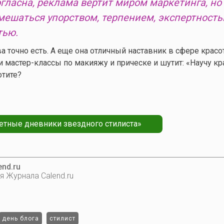
гласна, реклама вертит миром маркетинга, но 
ешаться упорством, терпением, экспертност
тью.
а точно есть. А еще она отличный наставник в сфере красо
и мастер-классы по макияжу и прическе и шутит: «Научу кр
отите?
етные дневники звездного стилиста»
nd.ru
я Журнала Calend.ru
день блога
стилист