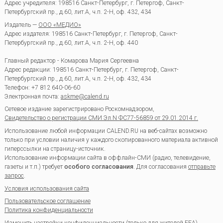
Адрес учредителя: 198516 Санкт-Петербург, г. Петергоф, Санкт-
Петербургский пр., д.60, лит.А, ч.п. 2-Н, оф. 432, 434
Издатель —
ООО «МЕДИО»
Адрес издателя: 198516 Санкт-Петербург, г. Петергоф, Санкт-
Петербургский пр., д.60, лит.А, ч.п. 2-Н, оф. 440
Главный редактор - Комарова Мария Сергеевна
Адрес редакции:
198516
Санкт-Петербург, г. Петергоф
,
Санкт-
Петербургский пр., д.60, лит.А, ч.п. 2-Н, оф. 432, 434
Телефон:
+7 812 640-06-60
Электронная почта:
askme@calend.ru
Сетевое издание зарегистрировано Роскомнадзором,
Свидетельство о регистрации СМИ Эл.N ФС77-56859 от 29.01.2014 г.
Использование любой информации CALEND.RU на веб-сайтах возможно
только при условии наличия у каждого скопированного материала активной
гиперссылки на страницу-источник.
Использование информации сайта в оффлайн-СМИ (радио, телевидение,
газеты и т.п.) требует
особого согласования
. Для согласования
отправьте
запрос
.
Условия использования сайта
Пользовательское соглашение
Политика конфиденциальности