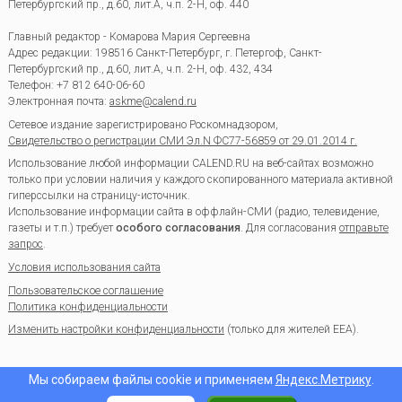
Петербургский пр., д.60, лит.А, ч.п. 2-Н, оф. 440
Главный редактор - Комарова Мария Сергеевна
Адрес редакции:
198516
Санкт-Петербург, г. Петергоф
,
Санкт-
Петербургский пр., д.60, лит.А, ч.п. 2-Н, оф. 432, 434
Телефон:
+7 812 640-06-60
Электронная почта:
askme@calend.ru
Сетевое издание зарегистрировано Роскомнадзором,
Свидетельство о регистрации СМИ Эл.N ФС77-56859 от 29.01.2014 г.
Использование любой информации CALEND.RU на веб-сайтах возможно
только при условии наличия у каждого скопированного материала активной
гиперссылки на страницу-источник.
Использование информации сайта в оффлайн-СМИ (радио, телевидение,
газеты и т.п.) требует
особого согласования
. Для согласования
отправьте
запрос
.
Условия использования сайта
Пользовательское соглашение
Политика конфиденциальности
Изменить настройки конфиденциальности
(только для жителей EEA).
Мы собираем файлы cookie и применяем
Яндекс.Метрику
.