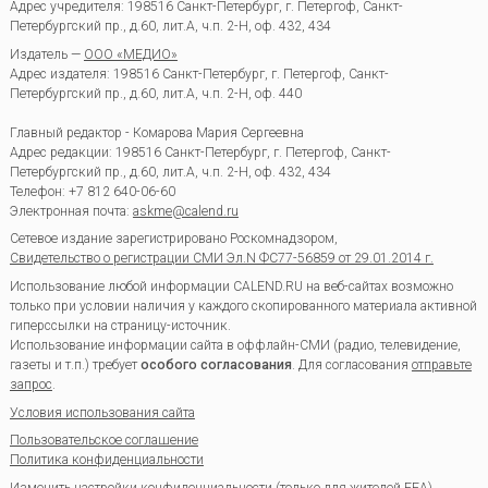
Адрес учредителя: 198516 Санкт-Петербург, г. Петергоф, Санкт-
Петербургский пр., д.60, лит.А, ч.п. 2-Н, оф. 432, 434
Издатель —
ООО «МЕДИО»
Адрес издателя: 198516 Санкт-Петербург, г. Петергоф, Санкт-
Петербургский пр., д.60, лит.А, ч.п. 2-Н, оф. 440
Главный редактор - Комарова Мария Сергеевна
Адрес редакции:
198516
Санкт-Петербург, г. Петергоф
,
Санкт-
Петербургский пр., д.60, лит.А, ч.п. 2-Н, оф. 432, 434
Телефон:
+7 812 640-06-60
Электронная почта:
askme@calend.ru
Сетевое издание зарегистрировано Роскомнадзором,
Свидетельство о регистрации СМИ Эл.N ФС77-56859 от 29.01.2014 г.
Использование любой информации CALEND.RU на веб-сайтах возможно
только при условии наличия у каждого скопированного материала активной
гиперссылки на страницу-источник.
Использование информации сайта в оффлайн-СМИ (радио, телевидение,
газеты и т.п.) требует
особого согласования
. Для согласования
отправьте
запрос
.
Условия использования сайта
Пользовательское соглашение
Политика конфиденциальности