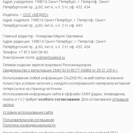
Адрес учредителя: 198516 Санкт-Петербург, г. Петергоф, Санкт-
Петербургский пр., д.60, лит.А, ч.п. 2-Н, оф. 432, 434
Издатель —
ООО «МЕДИО»
Адрес издателя: 198516 Санкт-Петербург, г. Петергоф, Санкт-
Петербургский пр., д.60, лит.А, ч.п. 2-Н, оф. 440
Главный редактор - Комарова Мария Сергеевна
Адрес редакции:
198516
Санкт-Петербург, г. Петергоф
,
Санкт-
Петербургский пр., д.60, лит.А, ч.п. 2-Н, оф. 432, 434
Телефон:
+7 812 640-06-60
Электронная почта:
askme@calend.ru
Сетевое издание зарегистрировано Роскомнадзором,
Свидетельство о регистрации СМИ Эл.N ФС77-56859 от 29.01.2014 г.
Использование любой информации CALEND.RU на веб-сайтах возможно
только при условии наличия у каждого скопированного материала активной
гиперссылки на страницу-источник.
Использование информации сайта в оффлайн-СМИ (радио, телевидение,
газеты и т.п.) требует
особого согласования
. Для согласования
отправьте
запрос
.
Условия использования сайта
Пользовательское соглашение
Политика конфиденциальности