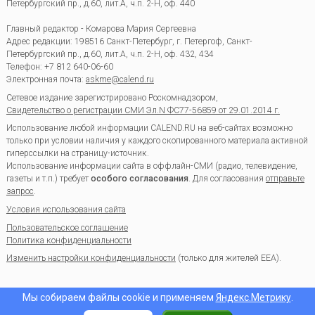
Петербургский пр., д.60, лит.А, ч.п. 2-Н, оф. 440
Главный редактор - Комарова Мария Сергеевна
Адрес редакции:
198516
Санкт-Петербург, г. Петергоф
,
Санкт-
Петербургский пр., д.60, лит.А, ч.п. 2-Н, оф. 432, 434
Телефон:
+7 812 640-06-60
Электронная почта:
askme@calend.ru
Сетевое издание зарегистрировано Роскомнадзором,
Свидетельство о регистрации СМИ Эл.N ФС77-56859 от 29.01.2014 г.
Использование любой информации CALEND.RU на веб-сайтах возможно
только при условии наличия у каждого скопированного материала активной
гиперссылки на страницу-источник.
Использование информации сайта в оффлайн-СМИ (радио, телевидение,
газеты и т.п.) требует
особого согласования
. Для согласования
отправьте
запрос
.
Условия использования сайта
Пользовательское соглашение
Политика конфиденциальности
Изменить настройки конфиденциальности
(только для жителей EEA).
Мы собираем файлы cookie и применяем
Яндекс.Метрику
.