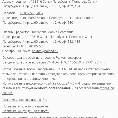
Адрес учредителя: 198516 Санкт-Петербург, г. Петергоф, Санкт-
Петербургский пр., д.60, лит.А, ч.п. 2-Н, оф. 432, 434
Издатель —
ООО «МЕДИО»
Адрес издателя: 198516 Санкт-Петербург, г. Петергоф, Санкт-
Петербургский пр., д.60, лит.А, ч.п. 2-Н, оф. 440
Главный редактор - Комарова Мария Сергеевна
Адрес редакции:
198516
Санкт-Петербург, г. Петергоф
,
Санкт-
Петербургский пр., д.60, лит.А, ч.п. 2-Н, оф. 432, 434
Телефон:
+7 812 640-06-60
Электронная почта:
askme@calend.ru
Сетевое издание зарегистрировано Роскомнадзором,
Свидетельство о регистрации СМИ Эл.N ФС77-56859 от 29.01.2014 г.
Использование любой информации CALEND.RU на веб-сайтах возможно
только при условии наличия у каждого скопированного материала активной
гиперссылки на страницу-источник.
Использование информации сайта в оффлайн-СМИ (радио, телевидение,
газеты и т.п.) требует
особого согласования
. Для согласования
отправьте
запрос
.
Условия использования сайта
Пользовательское соглашение
Политика конфиденциальности