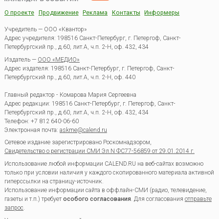
О проекте
Продвижение
Реклама
Контакты
Информеры
Учредитель — ООО «Квантор»
Адрес учредителя: 198516 Санкт-Петербург, г. Петергоф, Санкт-
Петербургский пр., д.60, лит.А, ч.п. 2-Н, оф. 432, 434
Издатель —
ООО «МЕДИО»
Адрес издателя: 198516 Санкт-Петербург, г. Петергоф, Санкт-
Петербургский пр., д.60, лит.А, ч.п. 2-Н, оф. 440
Главный редактор - Комарова Мария Сергеевна
Адрес редакции:
198516
Санкт-Петербург, г. Петергоф
,
Санкт-
Петербургский пр., д.60, лит.А, ч.п. 2-Н, оф. 432, 434
Телефон:
+7 812 640-06-60
Электронная почта:
askme@calend.ru
Сетевое издание зарегистрировано Роскомнадзором,
Свидетельство о регистрации СМИ Эл.N ФС77-56859 от 29.01.2014 г.
Использование любой информации CALEND.RU на веб-сайтах возможно
только при условии наличия у каждого скопированного материала активной
гиперссылки на страницу-источник.
Использование информации сайта в оффлайн-СМИ (радио, телевидение,
газеты и т.п.) требует
особого согласования
. Для согласования
отправьте
запрос
.