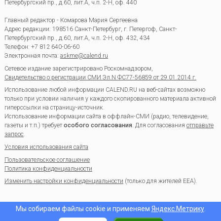
Петербургский пр., д.60, лит.А, ч.п. 2-Н, оф. 440
Главный редактор - Комарова Мария Сергеевна
Адрес редакции:
198516
Санкт-Петербург, г. Петергоф
,
Санкт-
Петербургский пр., д.60, лит.А, ч.п. 2-Н, оф. 432, 434
Телефон:
+7 812 640-06-60
Электронная почта:
askme@calend.ru
Сетевое издание зарегистрировано Роскомнадзором,
Свидетельство о регистрации СМИ Эл.N ФС77-56859 от 29.01.2014 г.
Использование любой информации CALEND.RU на веб-сайтах возможно
только при условии наличия у каждого скопированного материала активной
гиперссылки на страницу-источник.
Использование информации сайта в оффлайн-СМИ (радио, телевидение,
газеты и т.п.) требует
особого согласования
. Для согласования
отправьте
запрос
.
Условия использования сайта
Пользовательское соглашение
Политика конфиденциальности
Изменить настройки конфиденциальности
(только для жителей EEA).
Мы собираем файлы cookie и применяем
Яндекс.Метрику
.