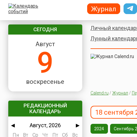
Журнал
Личный календар
СЕГОДНЯ
Лунный календар
Август
9
воскресенье
Calend.ru
/
Журнал
/
Пе
РЕДАКЦИОННЫЙ
КАЛЕНДАРЬ
18 сентября 
Август, 2026
◀
▶
2024
Сентябрь 
Пн
Вт
Ср
Чт
Пт
Сб
Вс