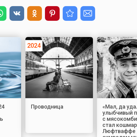
2024
24
Проводница
«Мал, да уда
улыбчивый п
ь
с мясокомби
стал кошма
Люфтваффе 