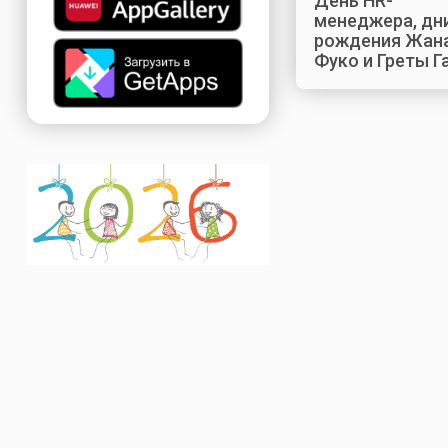
День HR-
менеджера, дн
рождения Жан
Фуко и Греты Г