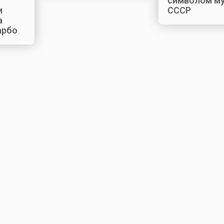
символом м
и
СССР
а
арбо