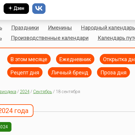
ь
Праздники
Именины
Народный календарь
ь
Производственные календари
Календарь пу
В этом месяце
Ежедневник
Открытка дн
Рецепт дня
Личный бренд
Проза дня
риодика
/
2024
/
Сентябрь
/ 18 сентября
2024 года
2024