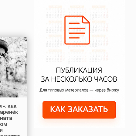
л»: как
аренёк
ната
ром
и