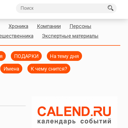
Хроника
Компании
Персоны
тешественника
Экспертные материалы
я
ПОДАРКИ
На тему дня
Имена
К чему снится?