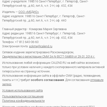
Адрес учредителя: 198516 Санкт-Петербург, г. Петергоф, Санкт-
Петербургский пр., д.60, лит.А, ч.п. 2-Н, оф. 432, 434
Издатель —
ООО «МЕДИО»
Адрес издателя: 198516 Санкт-Петербург, г. Петергоф, Санкт-
Петербургский пр., д.60, лит.А, ч.п. 2-Н, оф. 440
Главный редактор - Комарова Мария Сергеевна
Адрес редакции:
198516
Санкт-Петербург, г. Петергоф
,
Санкт-
Петербургский пр., д.60, лит.А, ч.п. 2-Н, оф. 432, 434
Телефон:
+7 812 640-06-60
Электронная почта:
askme@calend.ru
Сетевое издание зарегистрировано Роскомнадзором,
Свидетельство о регистрации СМИ Эл.N ФС77-56859 от 29.01.2014 г.
Использование любой информации CALEND.RU на веб-сайтах возможно
только при условии наличия у каждого скопированного материала активной
гиперссылки на страницу-источник.
Использование информации сайта в оффлайн-СМИ (радио, телевидение,
газеты и т.п.) требует
особого согласования
. Для согласования
отправьте
запрос
.
Условия использования сайта
Пользовательское соглашение
Политика конфиденциальности