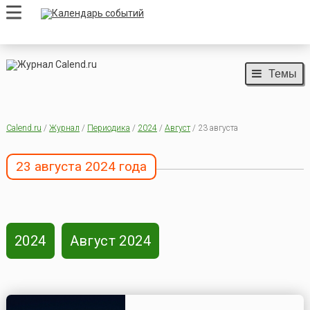
Темы
Calend.ru
/
Журнал
/
Периодика
/
2024
/
Август
/ 23 августа
23 августа 2024 года
2024
Август 2024