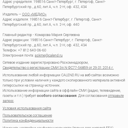
Адрес учредителя: 198516 Санкт-Петербург, г. Петергоф, Санкт-
Петербургский пр., д.60, лит.А, ч.п. 2-Н, оф. 432, 434
Издатель —
ООО «МЕДИО»
Адрес издателя: 198516 Санкт-Петербург, г. Петергоф, Санкт-
Петербургский пр., д.60, лит.А, ч.п. 2-Н, оф. 440
Главный редактор - Комарова Мария Сергеевна
Адрес редакции:
198516
Санкт-Петербург, г. Петергоф
,
Санкт-
Петербургский пр., д.60, лит.А, ч.п. 2-Н, оф. 432, 434
Телефон:
+7 812 640-06-60
Электронная почта:
askme@calend.ru
Сетевое издание зарегистрировано Роскомнадзором,
Свидетельство о регистрации СМИ Эл.N ФС77-56859 от 29.01.2014 г.
Использование любой информации CALEND.RU на веб-сайтах возможно
только при условии наличия у каждого скопированного материала активной
гиперссылки на страницу-источник.
Использование информации сайта в оффлайн-СМИ (радио, телевидение,
газеты и т.п.) требует
особого согласования
. Для согласования
отправьте
запрос
.
Условия использования сайта
Пользовательское соглашение
Политика конфиденциальности