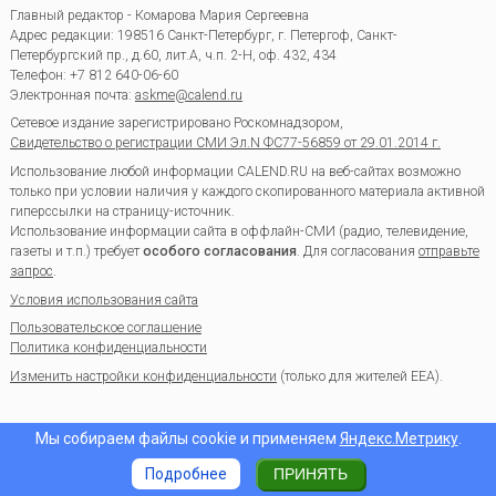
Главный редактор - Комарова Мария Сергеевна
Адрес редакции:
198516
Санкт-Петербург, г. Петергоф
,
Санкт-
Петербургский пр., д.60, лит.А, ч.п. 2-Н, оф. 432, 434
Телефон:
+7 812 640-06-60
Электронная почта:
askme@calend.ru
Сетевое издание зарегистрировано Роскомнадзором,
Свидетельство о регистрации СМИ Эл.N ФС77-56859 от 29.01.2014 г.
Использование любой информации CALEND.RU на веб-сайтах возможно
только при условии наличия у каждого скопированного материала активной
гиперссылки на страницу-источник.
Использование информации сайта в оффлайн-СМИ (радио, телевидение,
газеты и т.п.) требует
особого согласования
. Для согласования
отправьте
запрос
.
Условия использования сайта
Пользовательское соглашение
Политика конфиденциальности
Изменить настройки конфиденциальности
(только для жителей EEA).
Мы собираем файлы cookie и применяем
Яндекс.Метрику
.
Подробнее
ПРИНЯТЬ