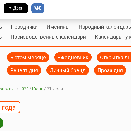
ь
Праздники
Именины
Народный календарь
ь
Производственные календари
Календарь пу
В этом месяце
Ежедневник
Открытка дн
Рецепт дня
Личный бренд
Проза дня
риодика
/
2024
/
Июль
/ 31 июля
 года