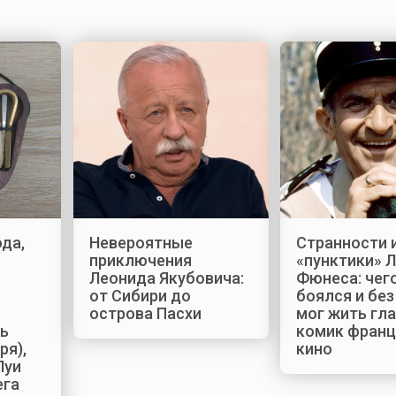
ода,
Невероятные
Странности 
приключения
«пунктики» Л
Леонида Якубовича:
Фюнеса: чег
от Сибири до
боялся и без
острова Пасхи
мог жить гл
ь
комик франц
ря),
кино
Луи
ега