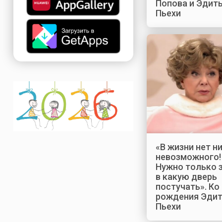
Попова и Эдит
Пьехи
«В жизни нет н
невозможного!
Нужно только з
в какую дверь
постучать». Ко
рождения Эди
Пьехи