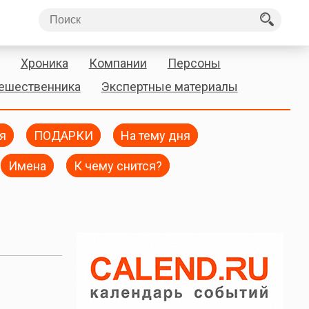
Хроника
Компании
Персоны
тешественника
Экспертные материалы
я
ПОДАРКИ
На тему дня
Имена
К чему снится?