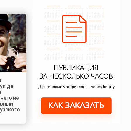
и
уи де
о
 чего не
авный
узского