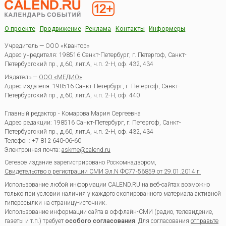
О проекте
Продвижение
Реклама
Контакты
Информеры
Учредитель — ООО «Квантор»
Адрес учредителя: 198516 Санкт-Петербург, г. Петергоф, Санкт-
Петербургский пр., д.60, лит.А, ч.п. 2-Н, оф. 432, 434
Издатель —
ООО «МЕДИО»
Адрес издателя: 198516 Санкт-Петербург, г. Петергоф, Санкт-
Петербургский пр., д.60, лит.А, ч.п. 2-Н, оф. 440
Главный редактор - Комарова Мария Сергеевна
Адрес редакции:
198516
Санкт-Петербург, г. Петергоф
,
Санкт-
Петербургский пр., д.60, лит.А, ч.п. 2-Н, оф. 432, 434
Телефон:
+7 812 640-06-60
Электронная почта:
askme@calend.ru
Сетевое издание зарегистрировано Роскомнадзором,
Свидетельство о регистрации СМИ Эл.N ФС77-56859 от 29.01.2014 г.
Использование любой информации CALEND.RU на веб-сайтах возможно
только при условии наличия у каждого скопированного материала активной
гиперссылки на страницу-источник.
Использование информации сайта в оффлайн-СМИ (радио, телевидение,
газеты и т.п.) требует
особого согласования
. Для согласования
отправьте