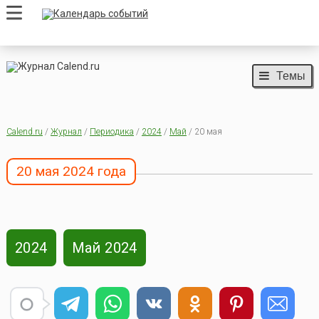
Темы
Calend.ru
/
Журнал
/
Периодика
/
2024
/
Май
/ 20 мая
20 мая 2024 года
2024
Май 2024