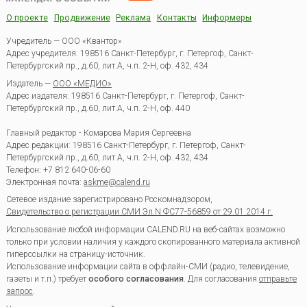
О проекте
Продвижение
Реклама
Контакты
Информеры
Учредитель — ООО «Квантор»
Адрес учредителя: 198516 Санкт-Петербург, г. Петергоф, Санкт-
Петербургский пр., д.60, лит.А, ч.п. 2-Н, оф. 432, 434
Издатель —
ООО «МЕДИО»
Адрес издателя: 198516 Санкт-Петербург, г. Петергоф, Санкт-
Петербургский пр., д.60, лит.А, ч.п. 2-Н, оф. 440
Главный редактор - Комарова Мария Сергеевна
Адрес редакции:
198516
Санкт-Петербург, г. Петергоф
,
Санкт-
Петербургский пр., д.60, лит.А, ч.п. 2-Н, оф. 432, 434
Телефон:
+7 812 640-06-60
Электронная почта:
askme@calend.ru
Сетевое издание зарегистрировано Роскомнадзором,
Свидетельство о регистрации СМИ Эл.N ФС77-56859 от 29.01.2014 г.
Использование любой информации CALEND.RU на веб-сайтах возможно
только при условии наличия у каждого скопированного материала активной
гиперссылки на страницу-источник.
Использование информации сайта в оффлайн-СМИ (радио, телевидение,
газеты и т.п.) требует
особого согласования
. Для согласования
отправьте
запрос
.