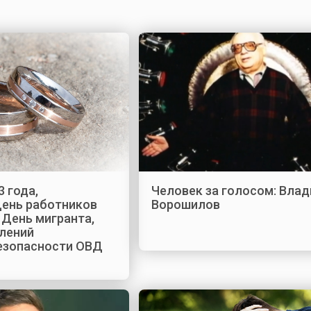
3 года,
Человек за голосом: Вла
День работников
Ворошилов
 День мигранта,
лений
езопасности ОВД