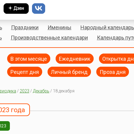
ь
Праздники
Именины
Народный календарь
ь
Производственные календари
Календарь пу
В этом месяце
Ежедневник
Открытка дн
Рецепт дня
Личный бренд
Проза дня
риодика
/
2023
/
Декабрь
/ 18 декабря
023 года
023