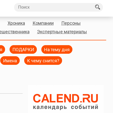
Хроника
Компании
Персоны
тешественника
Экспертные материалы
я
ПОДАРКИ
На тему дня
Имена
К чему снится?