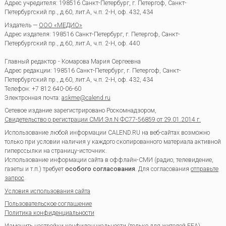
Адрес учредителя: 198516 Санкт-Петербург, г. Петергоф, Санкт-
Петербургский пр., д.60, лит.А, ч.п. 2-Н, оф. 432, 434
Издатель —
ООО «МЕДИО»
Адрес издателя: 198516 Санкт-Петербург, г. Петергоф, Санкт-
Петербургский пр., д.60, лит.А, ч.п. 2-Н, оф. 440
Главный редактор - Комарова Мария Сергеевна
Адрес редакции:
198516
Санкт-Петербург, г. Петергоф
,
Санкт-
Петербургский пр., д.60, лит.А, ч.п. 2-Н, оф. 432, 434
Телефон:
+7 812 640-06-60
Электронная почта:
askme@calend.ru
Сетевое издание зарегистрировано Роскомнадзором,
Свидетельство о регистрации СМИ Эл.N ФС77-56859 от 29.01.2014 г.
Использование любой информации CALEND.RU на веб-сайтах возможно
только при условии наличия у каждого скопированного материала активной
гиперссылки на страницу-источник.
Использование информации сайта в оффлайн-СМИ (радио, телевидение,
газеты и т.п.) требует
особого согласования
. Для согласования
отправьте
запрос
.
Условия использования сайта
Пользовательское соглашение
Политика конфиденциальности