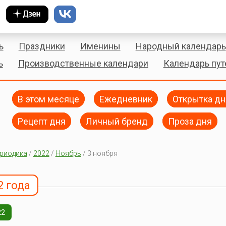
ь
Праздники
Именины
Народный календарь
ь
Производственные календари
Календарь пу
В этом месяце
Ежедневник
Открытка дн
Рецепт дня
Личный бренд
Проза дня
риодика
/
2022
/
Ноябрь
/ 3 ноября
2 года
22