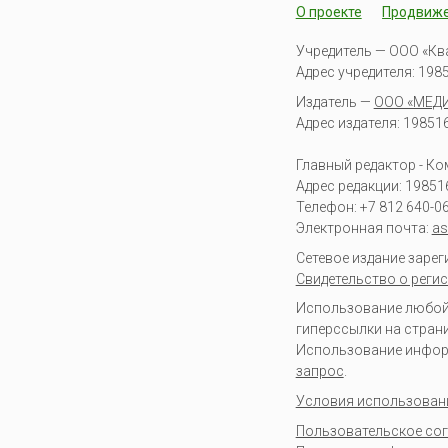
О проекте
Продвиж
Учредитель — ООО «Кв
Адрес учредителя: 19851
Издатель —
ООО «МЕД
Адрес издателя: 198516 
Главный редактор - К
Адрес редакции:
19851
Телефон:
+7 812 640-0
Электронная почта:
as
Сетевое издание заре
Свидетельство о регис
Использование любой 
гиперссылки на стран
Использование информа
запрос
.
Условия использован
Пользовательское со