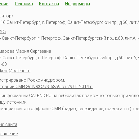
ение
Реклама
Контакты
Информеры
антор»
6 Санкт-Петербург, г. Петергоф, Санкт-Петербургский пр., д.60, лит.А,
ИО»
Санкт-Петербург, г. Петергоф, Санкт-Петербургский пр., д.60, лит.А, ч
омарова Мария Сергеевна
6
Санкт-Петербург, г. Петергоф
,
Санкт-Петербургский пр., д.60, лит.А, ч
6-60
kme@calend.ru
гистрировано Роскомнадзором,
трации СМИ Эл.N ФС77-56859 от 29.01.2014 г.
информации CALEND.RU на веб-сайтах возможно только при усло
ицу-источник.
ции сайта в оффлайн-СМИ (радио, телевидение, газеты и т.п.) тр
ия сайта
глашение