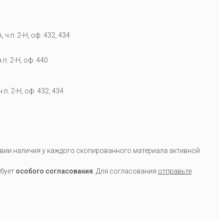
 ч.п. 2-Н, оф. 432, 434
.п. 2-Н, оф. 440
.п. 2-Н, оф. 432, 434
вии наличия у каждого скопированного материала активной
ебует
особого согласования
. Для согласования
отправьте