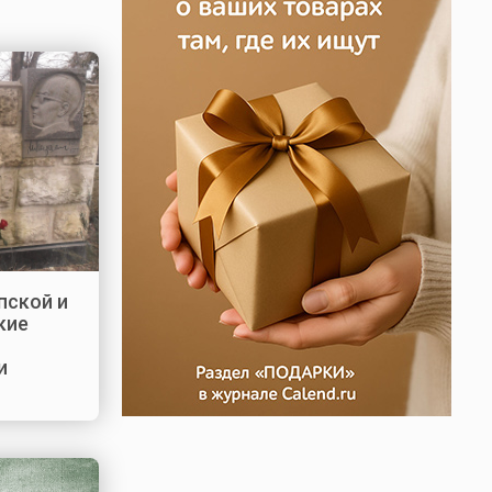
пской и
кие
и