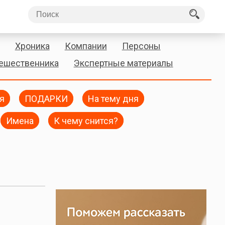
Хроника
Компании
Персоны
тешественника
Экспертные материалы
я
ПОДАРКИ
На тему дня
Имена
К чему снится?