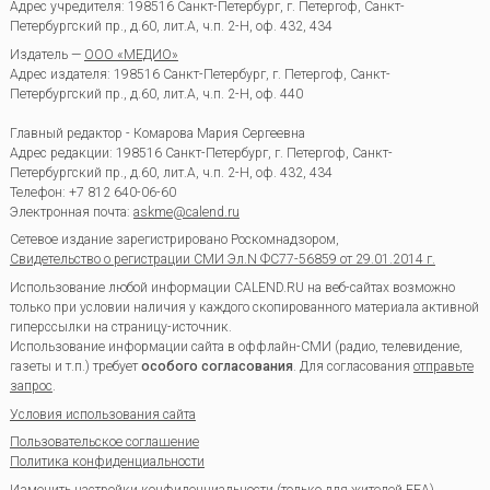
Адрес учредителя: 198516 Санкт-Петербург, г. Петергоф, Санкт-
Петербургский пр., д.60, лит.А, ч.п. 2-Н, оф. 432, 434
Издатель —
ООО «МЕДИО»
Адрес издателя: 198516 Санкт-Петербург, г. Петергоф, Санкт-
Петербургский пр., д.60, лит.А, ч.п. 2-Н, оф. 440
Главный редактор - Комарова Мария Сергеевна
Адрес редакции:
198516
Санкт-Петербург, г. Петергоф
,
Санкт-
Петербургский пр., д.60, лит.А, ч.п. 2-Н, оф. 432, 434
Телефон:
+7 812 640-06-60
Электронная почта:
askme@calend.ru
Сетевое издание зарегистрировано Роскомнадзором,
Свидетельство о регистрации СМИ Эл.N ФС77-56859 от 29.01.2014 г.
Использование любой информации CALEND.RU на веб-сайтах возможно
только при условии наличия у каждого скопированного материала активной
гиперссылки на страницу-источник.
Использование информации сайта в оффлайн-СМИ (радио, телевидение,
газеты и т.п.) требует
особого согласования
. Для согласования
отправьте
запрос
.
Условия использования сайта
Пользовательское соглашение
Политика конфиденциальности