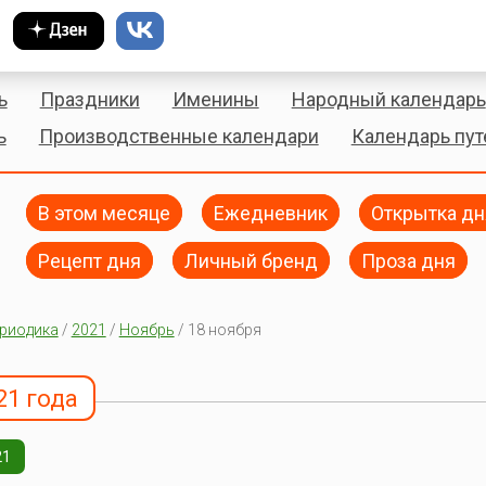
ь
Праздники
Именины
Народный календарь
ь
Производственные календари
Календарь пу
В этом месяце
Ежедневник
Открытка дн
Рецепт дня
Личный бренд
Проза дня
риодика
/
2021
/
Ноябрь
/ 18 ноября
21 года
21