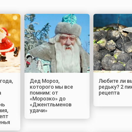
года,
Дед Мороз,
Любите ли в
которого мы все
редьку? 2 п
а
помним: от
рецепта
«Морозко» до
нь
«Джентльменов
ния,
удачи»
епт
енья