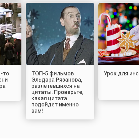
-то
ТОП-5 фильмов
Урок для ин
сни
Эльдара Рязанова,
ра
разлетевшихся на
цитаты. Проверьте,
какая цитата
подойдет именно
вам!