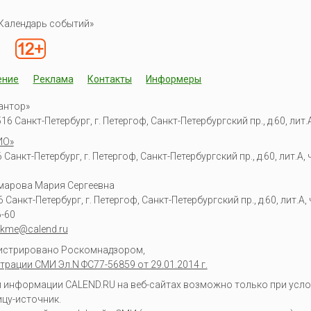
Календарь событий»
ение
Реклама
Контакты
Информеры
антор»
6 Санкт-Петербург, г. Петергоф, Санкт-Петербургский пр., д.60, лит.А,
ИО»
Санкт-Петербург, г. Петергоф, Санкт-Петербургский пр., д.60, лит.А, ч
омарова Мария Сергеевна
6
Санкт-Петербург, г. Петергоф
,
Санкт-Петербургский пр., д.60, лит.А, ч
6-60
kme@calend.ru
гистрировано Роскомнадзором,
трации СМИ Эл.N ФС77-56859 от 29.01.2014 г.
информации CALEND.RU на веб-сайтах возможно только при усло
ицу-источник.