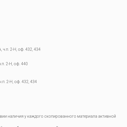
 ч.п. 2-Н, оф. 432, 434
.п. 2-Н, оф. 440
.п. 2-Н, оф. 432, 434
вии наличия у каждого скопированного материала активной