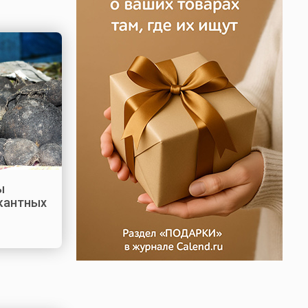
ы
икантных