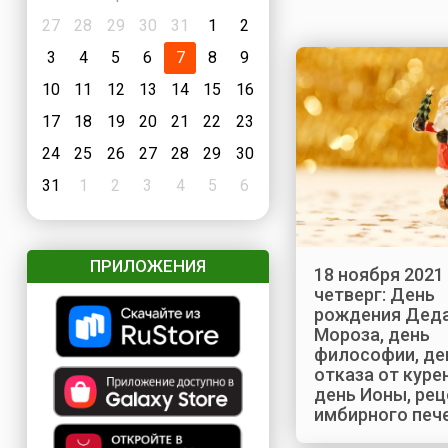
27
28
29
30
31
1
2
3
4
5
6
7
8
9
10
11
12
13
14
15
16
17
18
19
20
21
22
23
24
25
26
27
28
29
30
31
1
2
3
4
5
6
ПРИЛОЖЕНИЯ
18 ноября 2021 
четверг: День
рождения Дед
Мороза, день
философии, де
отказа от куре
день Ионы, рец
имбирного печ