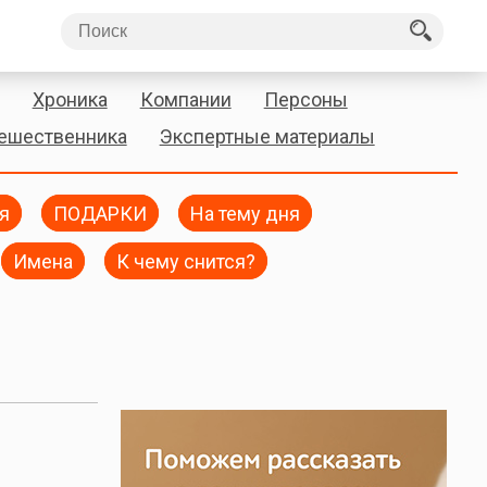
Хроника
Компании
Персоны
тешественника
Экспертные материалы
я
ПОДАРКИ
На тему дня
Имена
К чему снится?