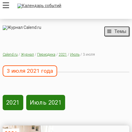
Темы
Calend.ru
/
Журнал
/
Периодика
/
2021
/
Июль
/ 3 июля
3 июля 2021 года
2021
Июль 2021