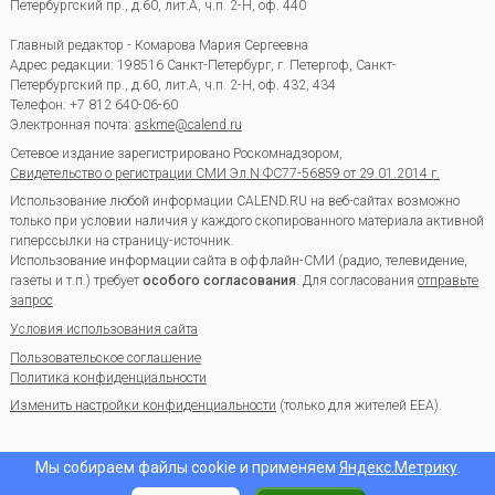
Петербургский пр., д.60, лит.А, ч.п. 2-Н, оф. 440
Главный редактор - Комарова Мария Сергеевна
Адрес редакции:
198516
Санкт-Петербург, г. Петергоф
,
Санкт-
Петербургский пр., д.60, лит.А, ч.п. 2-Н, оф. 432, 434
Телефон:
+7 812 640-06-60
Электронная почта:
askme@calend.ru
Сетевое издание зарегистрировано Роскомнадзором,
Свидетельство о регистрации СМИ Эл.N ФС77-56859 от 29.01.2014 г.
Использование любой информации CALEND.RU на веб-сайтах возможно
только при условии наличия у каждого скопированного материала активной
гиперссылки на страницу-источник.
Использование информации сайта в оффлайн-СМИ (радио, телевидение,
газеты и т.п.) требует
особого согласования
. Для согласования
отправьте
запрос
.
Условия использования сайта
Пользовательское соглашение
Политика конфиденциальности
Изменить настройки конфиденциальности
(только для жителей EEA).
Мы собираем файлы cookie и применяем
Яндекс.Метрику
.