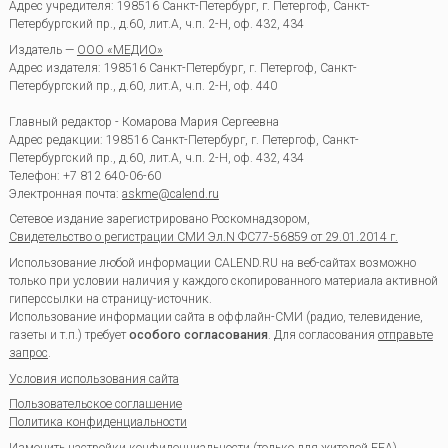
Адрес учредителя: 198516 Санкт-Петербург, г. Петергоф, Санкт-
Петербургский пр., д.60, лит.А, ч.п. 2-Н, оф. 432, 434
Издатель —
ООО «МЕДИО»
Адрес издателя: 198516 Санкт-Петербург, г. Петергоф, Санкт-
Петербургский пр., д.60, лит.А, ч.п. 2-Н, оф. 440
Главный редактор - Комарова Мария Сергеевна
Адрес редакции:
198516
Санкт-Петербург, г. Петергоф
,
Санкт-
Петербургский пр., д.60, лит.А, ч.п. 2-Н, оф. 432, 434
Телефон:
+7 812 640-06-60
Электронная почта:
askme@calend.ru
Сетевое издание зарегистрировано Роскомнадзором,
Свидетельство о регистрации СМИ Эл.N ФС77-56859 от 29.01.2014 г.
Использование любой информации CALEND.RU на веб-сайтах возможно
только при условии наличия у каждого скопированного материала активной
гиперссылки на страницу-источник.
Использование информации сайта в оффлайн-СМИ (радио, телевидение,
газеты и т.п.) требует
особого согласования
. Для согласования
отправьте
запрос
.
Условия использования сайта
Пользовательское соглашение
Политика конфиденциальности