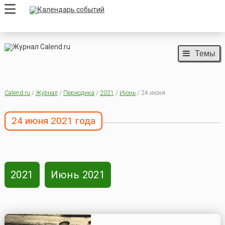
Темы
Calend.ru
/
Журнал
/
Периодика
/
2021
/
Июнь
/ 24 июня
24 июня 2021 года
2021
Июнь 2021