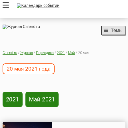
Темы
Calend.ru
/
Журнал
/
Периодика
/
2021
/
Май
/ 20 мая
20 мая 2021 года
2021
Май 2021