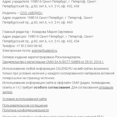
Адрес учредителя: 198516 Санкт-Петербург, г. Петергоф, Санкт-
Петербургский пр., д.60, лит.А, ч.п. 2-Н, оф. 432, 434
Издатель —
ООО «МЕДИО»
Адрес издателя: 198516 Санкт-Петербург, г. Петергоф, Санкт-
Петербургский пр., д.60, лит.А, ч.п. 2-Н, оф. 440
Главный редактор - Комарова Мария Сергеевна
Адрес редакции:
198516
Санкт-Петербург, г. Петергоф
,
Санкт-
Петербургский пр., д.60, лит.А, ч.п. 2-Н, оф. 432, 434
Телефон:
+7 812 640-06-60
Электронная почта:
askme@calend.ru
Сетевое издание зарегистрировано Роскомнадзором,
Свидетельство о регистрации СМИ Эл.N ФС77-56859 от 29.01.2014 г.
Использование любой информации CALEND.RU на веб-сайтах возможно
только при условии наличия у каждого скопированного материала активной
гиперссылки на страницу-источник.
Использование информации сайта в оффлайн-СМИ (радио, телевидение,
газеты и т.п.) требует
особого согласования
. Для согласования
отправьте
запрос
.
Условия использования сайта
Пользовательское соглашение
Политика конфиденциальности