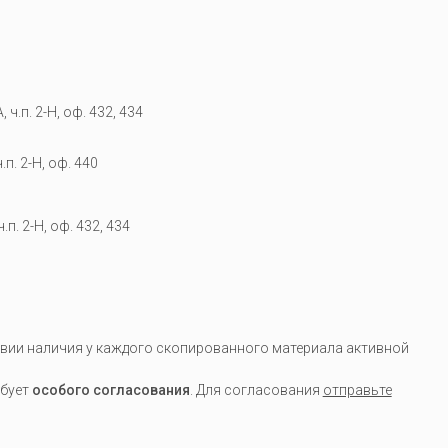
 ч.п. 2-Н, оф. 432, 434
.п. 2-Н, оф. 440
.п. 2-Н, оф. 432, 434
вии наличия у каждого скопированного материала активной
ебует
особого согласования
. Для согласования
отправьте