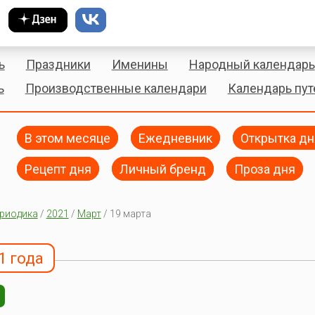
ь
Праздники
Именины
Народный календарь
ь
Производственные календари
Календарь пу
В этом месяце
Ежедневник
Открытка дн
Рецепт дня
Личный бренд
Проза дня
риодика
/
2021
/
Март
/ 19 марта
1 года