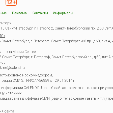
ение
Реклама
Контакты
Информеры
антор»
6 Санкт-Петербург, г. Петергоф, Санкт-Петербургский пр., д.60, лит.А,
ИО»
Санкт-Петербург, г. Петергоф, Санкт-Петербургский пр., д.60, лит.А, ч
омарова Мария Сергеевна
6
Санкт-Петербург, г. Петергоф
,
Санкт-Петербургский пр., д.60, лит.А, ч
6-60
kme@calend.ru
гистрировано Роскомнадзором,
трации СМИ Эл.N ФС77-56859 от 29.01.2014 г.
информации CALEND.RU на веб-сайтах возможно только при усло
ицу-источник.
ции сайта в оффлайн-СМИ (радио, телевидение, газеты и т.п.) тр
ия сайта