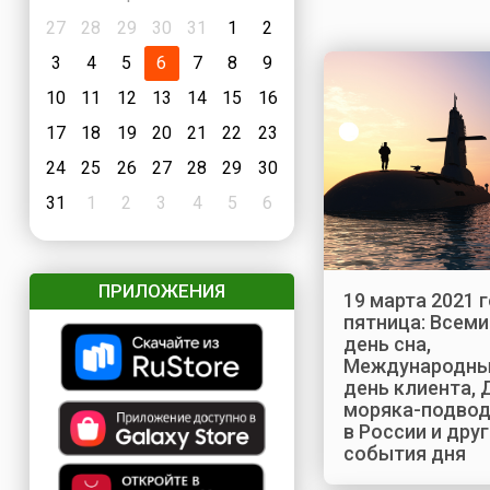
27
28
29
30
31
1
2
3
4
5
6
7
8
9
10
11
12
13
14
15
16
17
18
19
20
21
22
23
24
25
26
27
28
29
30
31
1
2
3
4
5
6
ПРИЛОЖЕНИЯ
19 марта 2021 г
пятница: Всем
день сна,
Международн
день клиента, 
моряка-подвод
в России и дру
события дня