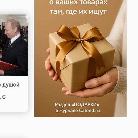
с душой
. С