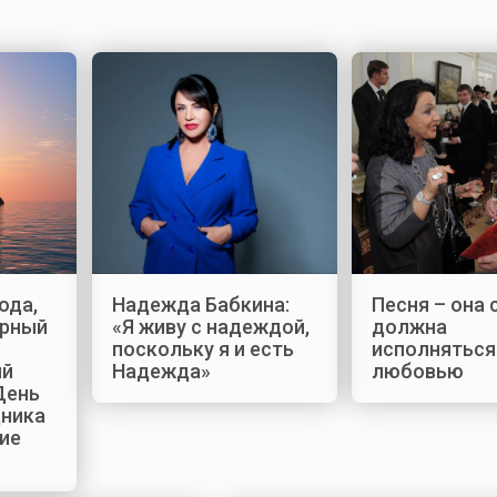
ода,
Надежда Бабкина:
Песня – она 
ирный
«Я живу с надеждой,
должна
поскольку я и есть
исполняться
ый
Надежда»
любовью
День
ника
гие