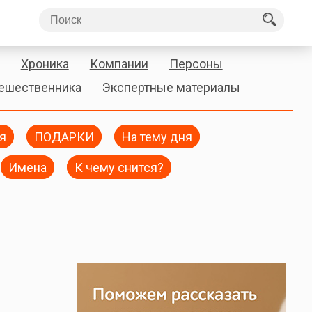
Хроника
Компании
Персоны
тешественника
Экспертные материалы
я
ПОДАРКИ
На тему дня
Имена
К чему снится?