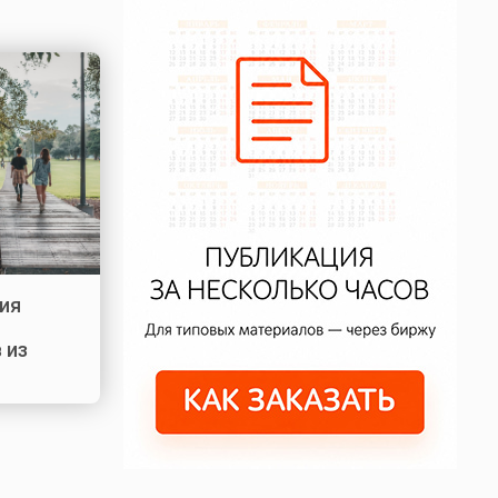
ия
 из