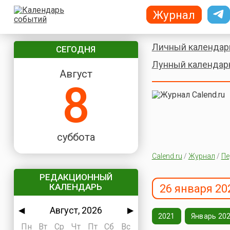
Журнал
Личный календар
СЕГОДНЯ
Лунный календар
Август
8
суббота
Calend.ru
/
Журнал
/
Пе
РЕДАКЦИОННЫЙ
КАЛЕНДАРЬ
26 января 20
Август, 2026
◀
▶
2021
Январь 20
Пн
Вт
Ср
Чт
Пт
Сб
Вс