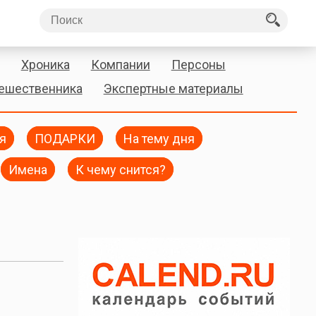
Хроника
Компании
Персоны
тешественника
Экспертные материалы
я
ПОДАРКИ
На тему дня
Имена
К чему снится?