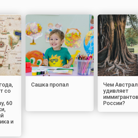
года,
Сашка пропал
Чем Австрал
т со
удивляет
иммигрантов
y, 60
России?
и,
ый
ика и