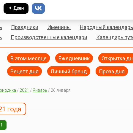
ь
Праздники
Именины
Народный календарь
ь
Производственные календари
Календарь пу
В этом месяце
Ежедневник
Открытка дн
Рецепт дня
Личный бренд
Проза дня
риодика
/
2021
/
Январь
/ 26 января
21 года
21