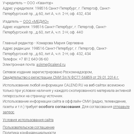
Учредитель — ООО «Квантор»
Адрес учредителя: 198516 Санкт-Петербург, г. Петергоф, Санкт-
Петербургский пр., д.60, лит.А, ч.п. 2-Н, оф. 432, 434
Издатель —
ООО «МЕДИО»
Адрес издателя: 198516 Санкт-Петербург, г. Петергоф, Санкт-
Петербургский пр., д.60, лит.А, ч.п. 2-Н, оф. 440
Главный редактор - Комарова Мария Сергеевна
Адрес редакции:
198516
Санкт-Петербург, г. Петергоф
,
Санкт-
Петербургский пр., д.60, лит.А, ч.п. 2-Н, оф. 432, 434
Телефон:
+7 812 640-06-60
Электронная почта:
askme@calend.ru
Сетевое издание зарегистрировано Роскомнадзором,
Свидетельство о регистрации СМИ Эл.N ФС77-56859 от 29.01.2014 г.
Использование любой информации CALEND.RU на веб-сайтах возможно
только при условии наличия у каждого скопированного материала активной
гиперссылки на страницу-источник.
Использование информации сайта в оффлайн-СМИ (радио, телевидение,
газеты и т.п.) требует
особого согласования
. Для согласования
отправьте
запрос
.
Условия использования сайта
Пользовательское соглашение
Политика конфиденциальности