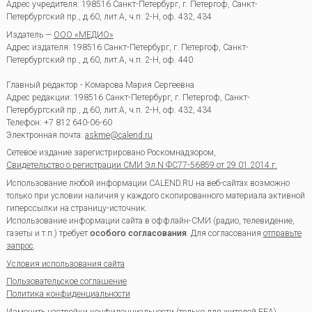
Адрес учредителя: 198516 Санкт-Петербург, г. Петергоф, Санкт-
Петербургский пр., д.60, лит.А, ч.п. 2-Н, оф. 432, 434
Издатель —
ООО «МЕДИО»
Адрес издателя: 198516 Санкт-Петербург, г. Петергоф, Санкт-
Петербургский пр., д.60, лит.А, ч.п. 2-Н, оф. 440
Главный редактор - Комарова Мария Сергеевна
Адрес редакции:
198516
Санкт-Петербург, г. Петергоф
,
Санкт-
Петербургский пр., д.60, лит.А, ч.п. 2-Н, оф. 432, 434
Телефон:
+7 812 640-06-60
Электронная почта:
askme@calend.ru
Сетевое издание зарегистрировано Роскомнадзором,
Свидетельство о регистрации СМИ Эл.N ФС77-56859 от 29.01.2014 г.
Использование любой информации CALEND.RU на веб-сайтах возможно
только при условии наличия у каждого скопированного материала активной
гиперссылки на страницу-источник.
Использование информации сайта в оффлайн-СМИ (радио, телевидение,
газеты и т.п.) требует
особого согласования
. Для согласования
отправьте
запрос
.
Условия использования сайта
Пользовательское соглашение
Политика конфиденциальности