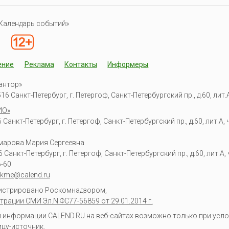
Календарь событий»
ение
Реклама
Контакты
Информеры
антор»
6 Санкт-Петербург, г. Петергоф, Санкт-Петербургский пр., д.60, лит.А,
ИО»
Санкт-Петербург, г. Петергоф, Санкт-Петербургский пр., д.60, лит.А, ч
омарова Мария Сергеевна
6
Санкт-Петербург, г. Петергоф
,
Санкт-Петербургский пр., д.60, лит.А, ч
6-60
kme@calend.ru
гистрировано Роскомнадзором,
трации СМИ Эл.N ФС77-56859 от 29.01.2014 г.
информации CALEND.RU на веб-сайтах возможно только при усло
ицу-источник.