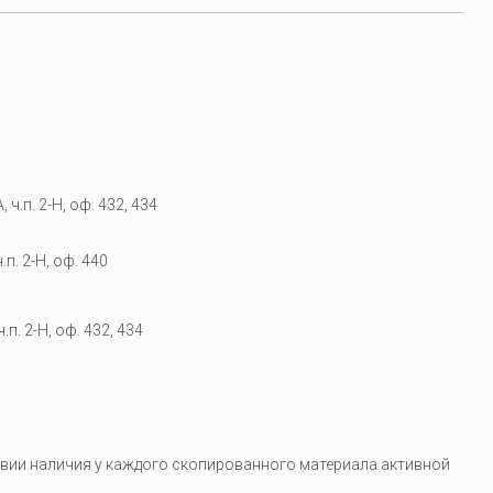
 ч.п. 2-Н, оф. 432, 434
.п. 2-Н, оф. 440
.п. 2-Н, оф. 432, 434
вии наличия у каждого скопированного материала активной