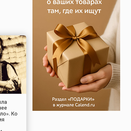
ила
нее
ло». Ко
ия