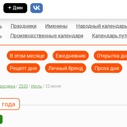
ь
Праздники
Именины
Народный календарь
ь
Производственные календари
Календарь пу
В этом месяце
Ежедневник
Открытка дн
Рецепт дня
Личный бренд
Проза дня
риодика
/
2020
/
Июль
/ 22 июля
 года