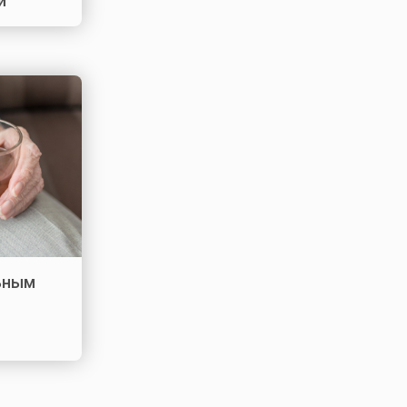
и
ьным