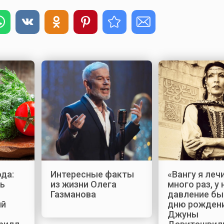
ода:
Интересные факты
«Вангу я леч
ь
из жизни Олега
много раз, у 
Газманова
давление бы
ый
дню рожден
Джуны