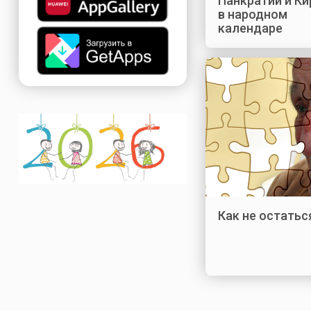
Панкратий и К
в народном
календаре
Как не остатьс