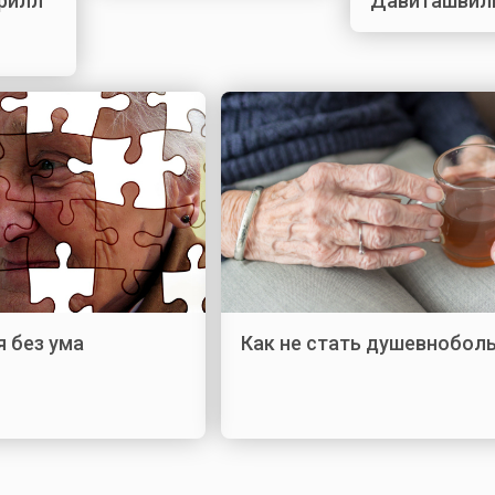
ирилл
Давиташвил
я без ума
Как не стать душевнобол