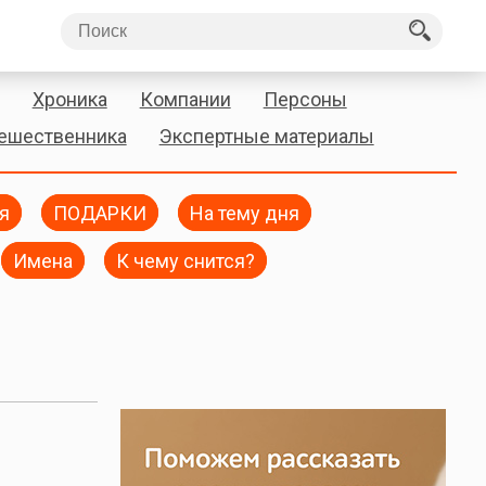
Хроника
Компании
Персоны
тешественника
Экспертные материалы
я
ПОДАРКИ
На тему дня
Имена
К чему снится?