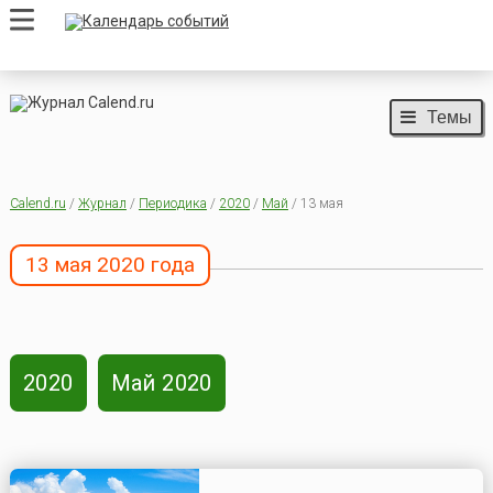
Темы
Calend.ru
/
Журнал
/
Периодика
/
2020
/
Май
/ 13 мая
13 мая 2020 года
2020
Май 2020