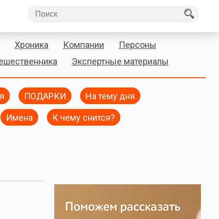
Хроника
Компании
Персоны
тешественника
Экспертные материалы
я
ПОДАРКИ
На тему дня
Имена
К чему снится?