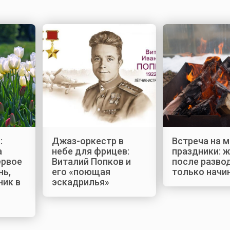
:
Джаз-оркестр в
Встреча на 
а
небе для фрицев:
праздники: 
ервое
Виталий Попков и
после разво
нь,
его «поющая
только начи
ник в
эскадрилья»