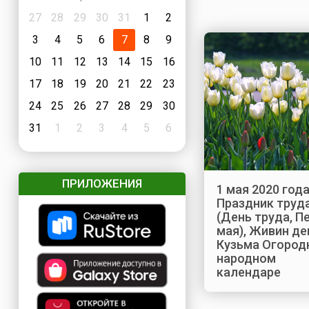
27
28
29
30
31
1
2
3
4
5
6
7
8
9
10
11
12
13
14
15
16
17
18
19
20
21
22
23
24
25
26
27
28
29
30
31
1
2
3
4
5
6
ПРИЛОЖЕНИЯ
1 мая 2020 года
Праздник труд
(День труда, П
мая), Живин де
Кузьма Огород
народном
календаре