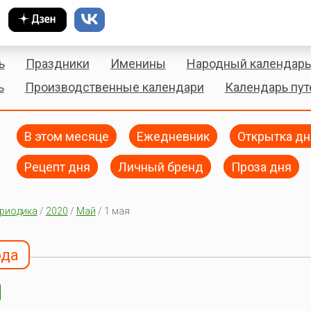
ь
Праздники
Именины
Народный календарь
ь
Производственные календари
Календарь пу
В этом месяце
Ежедневник
Открытка дн
Рецепт дня
Личный бренд
Проза дня
риодика
/
2020
/
Май
/ 1 мая
ода