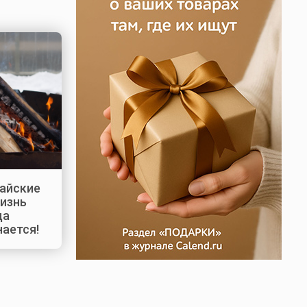
майские
жизнь
да
нается!