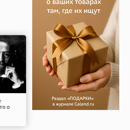
т
то о