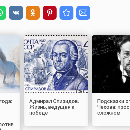
года:
Адмирал Спиридов.
Подсказки о
Жизнь, ведущая к
Чехова: прос
победе
сложном
ротив