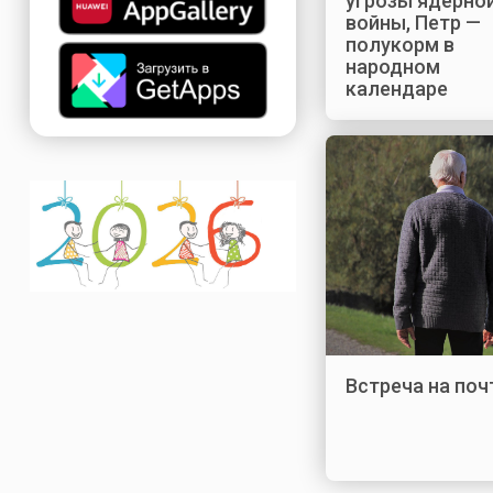
угрозы ядерно
войны, Петр —
полукорм в
народном
календаре
Встреча на поч