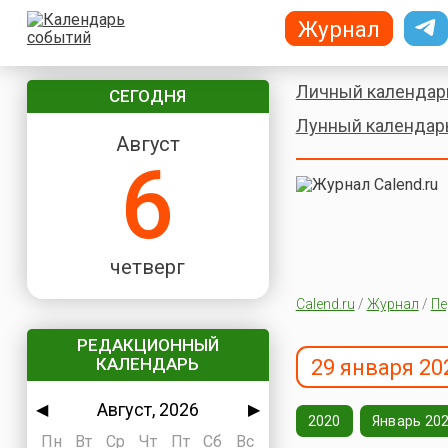
Журнал
Личный календар
СЕГОДНЯ
Лунный календар
Август
6
четверг
Calend.ru
/
Журнал
/
Пе
РЕДАКЦИОННЫЙ
КАЛЕНДАРЬ
29 января 20
Август, 2026
◀
▶
2020
Январь 20
Пн
Вт
Ср
Чт
Пт
Сб
Вс