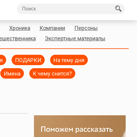
Хроника
Компании
Персоны
тешественника
Экспертные материалы
я
ПОДАРКИ
На тему дня
Имена
К чему снится?