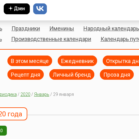
ь
Праздники
Именины
Народный календарь
ь
Производственные календари
Календарь пу
В этом месяце
Ежедневник
Открытка дн
Рецепт дня
Личный бренд
Проза дня
риодика
/
2020
/
Январь
/ 29 января
20 года
20