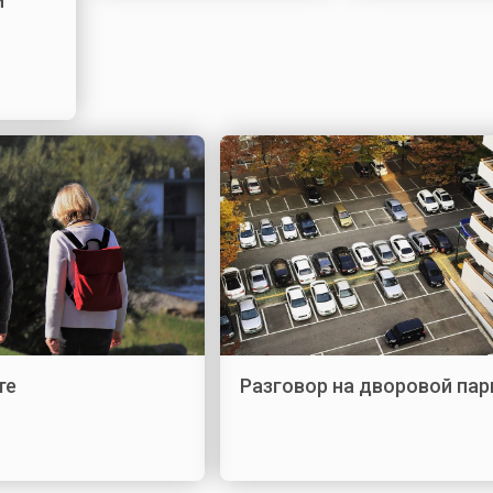
й
те
Разговор на дворовой па