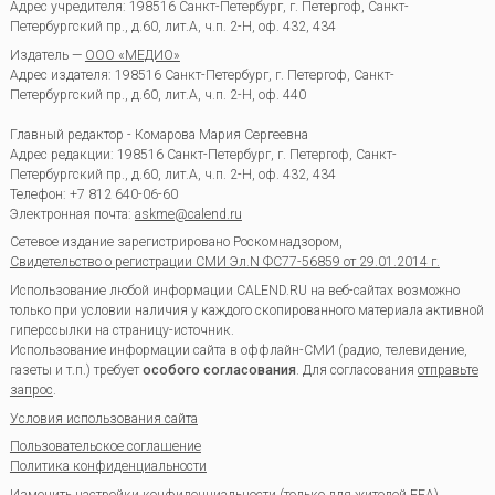
Адрес учредителя: 198516 Санкт-Петербург, г. Петергоф, Санкт-
Петербургский пр., д.60, лит.А, ч.п. 2-Н, оф. 432, 434
Издатель —
ООО «МЕДИО»
Адрес издателя: 198516 Санкт-Петербург, г. Петергоф, Санкт-
Петербургский пр., д.60, лит.А, ч.п. 2-Н, оф. 440
Главный редактор - Комарова Мария Сергеевна
Адрес редакции:
198516
Санкт-Петербург, г. Петергоф
,
Санкт-
Петербургский пр., д.60, лит.А, ч.п. 2-Н, оф. 432, 434
Телефон:
+7 812 640-06-60
Электронная почта:
askme@calend.ru
Сетевое издание зарегистрировано Роскомнадзором,
Свидетельство о регистрации СМИ Эл.N ФС77-56859 от 29.01.2014 г.
Использование любой информации CALEND.RU на веб-сайтах возможно
только при условии наличия у каждого скопированного материала активной
гиперссылки на страницу-источник.
Использование информации сайта в оффлайн-СМИ (радио, телевидение,
газеты и т.п.) требует
особого согласования
. Для согласования
отправьте
запрос
.
Условия использования сайта
Пользовательское соглашение
Политика конфиденциальности