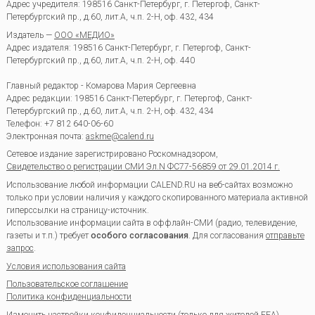
Адрес учредителя: 198516 Санкт-Петербург, г. Петергоф, Санкт-
Петербургский пр., д.60, лит.А, ч.п. 2-Н, оф. 432, 434
Издатель —
ООО «МЕДИО»
Адрес издателя: 198516 Санкт-Петербург, г. Петергоф, Санкт-
Петербургский пр., д.60, лит.А, ч.п. 2-Н, оф. 440
Главный редактор - Комарова Мария Сергеевна
Адрес редакции:
198516
Санкт-Петербург, г. Петергоф
,
Санкт-
Петербургский пр., д.60, лит.А, ч.п. 2-Н, оф. 432, 434
Телефон:
+7 812 640-06-60
Электронная почта:
askme@calend.ru
Сетевое издание зарегистрировано Роскомнадзором,
Свидетельство о регистрации СМИ Эл.N ФС77-56859 от 29.01.2014 г.
Использование любой информации CALEND.RU на веб-сайтах возможно
только при условии наличия у каждого скопированного материала активной
гиперссылки на страницу-источник.
Использование информации сайта в оффлайн-СМИ (радио, телевидение,
газеты и т.п.) требует
особого согласования
. Для согласования
отправьте
запрос
.
Условия использования сайта
Пользовательское соглашение
Политика конфиденциальности