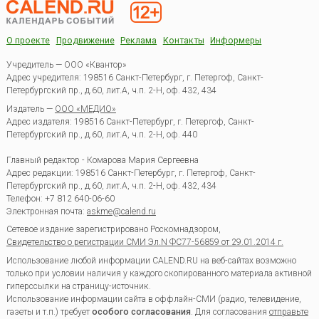
О проекте
Продвижение
Реклама
Контакты
Информеры
Учредитель — ООО «Квантор»
Адрес учредителя: 198516 Санкт-Петербург, г. Петергоф, Санкт-
Петербургский пр., д.60, лит.А, ч.п. 2-Н, оф. 432, 434
Издатель —
ООО «МЕДИО»
Адрес издателя: 198516 Санкт-Петербург, г. Петергоф, Санкт-
Петербургский пр., д.60, лит.А, ч.п. 2-Н, оф. 440
Главный редактор - Комарова Мария Сергеевна
Адрес редакции:
198516
Санкт-Петербург, г. Петергоф
,
Санкт-
Петербургский пр., д.60, лит.А, ч.п. 2-Н, оф. 432, 434
Телефон:
+7 812 640-06-60
Электронная почта:
askme@calend.ru
Сетевое издание зарегистрировано Роскомнадзором,
Свидетельство о регистрации СМИ Эл.N ФС77-56859 от 29.01.2014 г.
Использование любой информации CALEND.RU на веб-сайтах возможно
только при условии наличия у каждого скопированного материала активной
гиперссылки на страницу-источник.
Использование информации сайта в оффлайн-СМИ (радио, телевидение,
газеты и т.п.) требует
особого согласования
. Для согласования
отправьте