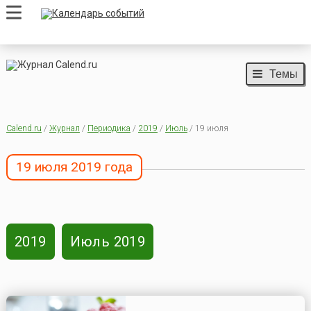
Темы
Calend.ru
/
Журнал
/
Периодика
/
2019
/
Июль
/ 19 июля
19 июля 2019 года
2019
Июль 2019