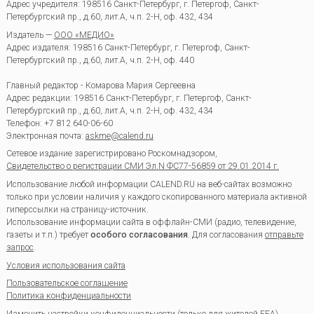
Адрес учредителя: 198516 Санкт-Петербург, г. Петергоф, Санкт-
Петербургский пр., д.60, лит.А, ч.п. 2-Н, оф. 432, 434
Издатель —
ООО «МЕДИО»
Адрес издателя: 198516 Санкт-Петербург, г. Петергоф, Санкт-
Петербургский пр., д.60, лит.А, ч.п. 2-Н, оф. 440
Главный редактор - Комарова Мария Сергеевна
Адрес редакции:
198516
Санкт-Петербург, г. Петергоф
,
Санкт-
Петербургский пр., д.60, лит.А, ч.п. 2-Н, оф. 432, 434
Телефон:
+7 812 640-06-60
Электронная почта:
askme@calend.ru
Сетевое издание зарегистрировано Роскомнадзором,
Свидетельство о регистрации СМИ Эл.N ФС77-56859 от 29.01.2014 г.
Использование любой информации CALEND.RU на веб-сайтах возможно
только при условии наличия у каждого скопированного материала активной
гиперссылки на страницу-источник.
Использование информации сайта в оффлайн-СМИ (радио, телевидение,
газеты и т.п.) требует
особого согласования
. Для согласования
отправьте
запрос
.
Условия использования сайта
Пользовательское соглашение
Политика конфиденциальности