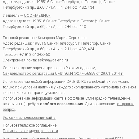
Адрес учредителя: 198516 Санкт-Петербург, г. Петергоф, Санкт-
Петербургский пр., д.60, лит.А, ч.п. 2-Н, оф. 432, 434
Издатель —
ООО «МЕДИО»
Адрес издателя: 198516 Санкт-Петербург, г. Петергоф, Санкт-
Петербургский пр., д.60, лит.А, ч.п. 2-Н, оф. 440
Главный редактор - Комарова Мария Сергеевна
Адрес редакции:
198516
Санкт-Петербург, г. Петергоф
,
Санкт-
Петербургский пр., д.60, лит.А, ч.п. 2-Н, оф. 432, 434
Телефон:
+7 812 640-06-60
Электронная почта:
askme@calend.ru
Сетевое издание зарегистрировано Роскомнадзором,
Свидетельство о регистрации СМИ Эл.N ФС77-56859 от 29.01.2014 г.
Использование любой информации CALEND.RU на веб-сайтах возможно
только при условии наличия у каждого скопированного материала активной
гиперссылки на страницу-источник.
Использование информации сайта в оффлайн-СМИ (радио, телевидение,
газеты и т.п.) требует
особого согласования
. Для согласования
отправьте
запрос
.
Условия использования сайта
Пользовательское соглашение
Политика конфиденциальности