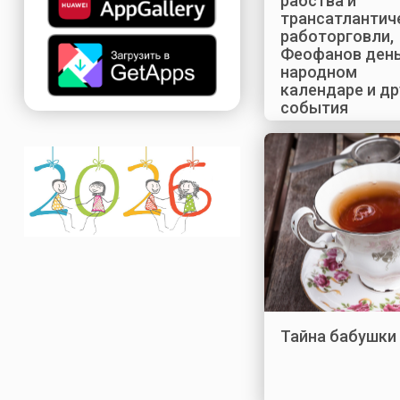
рабства и
трансатлантич
работорговли,
Феофанов день
народном
календаре и др
события
Тайна бабушки