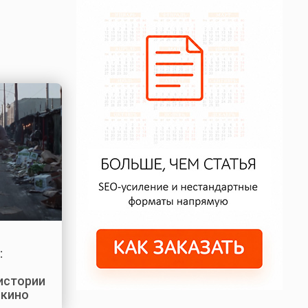
:
истории
 кино