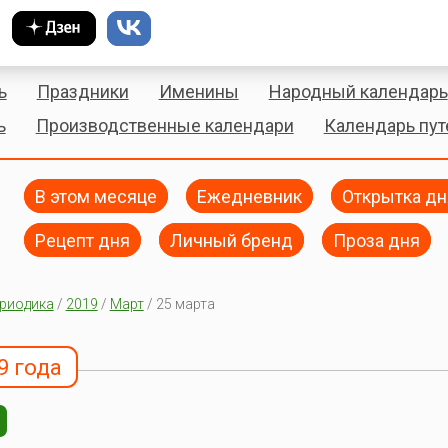
ь
Праздники
Именины
Народный календарь
ь
Производственные календари
Календарь пу
В этом месяце
Ежедневник
Открытка дн
Рецепт дня
Личный бренд
Проза дня
риодика
/
2019
/
Март
/ 25 марта
9 года