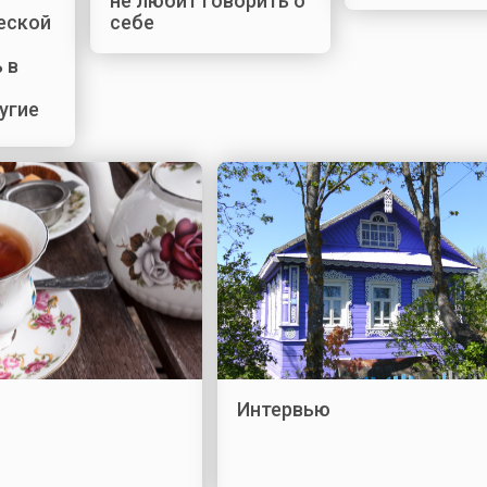
не любит говорить о
еской
себе
 в
угие
Интервью