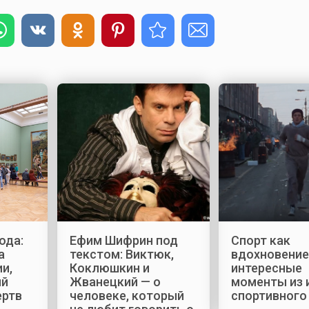
ода:
Ефим Шифрин под
Спорт как
а
текстом: Виктюк,
вдохновение
и,
Коклюшкин и
интересные
ый
Жванецкий — о
моменты из 
ертв
человеке, который
спортивного