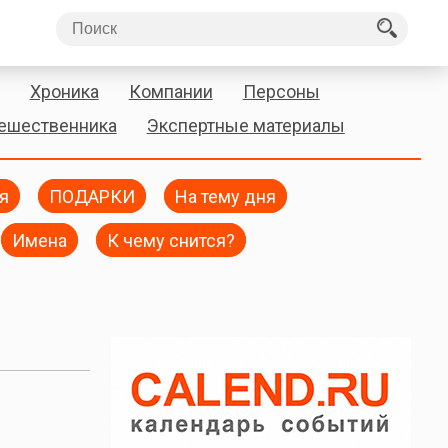
Хроника
Компании
Персоны
тешественника
Экспертные материалы
я
ПОДАРКИ
На тему дня
Имена
К чему снится?