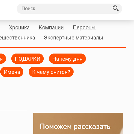
Хроника
Компании
Персоны
тешественника
Экспертные материалы
я
ПОДАРКИ
На тему дня
Имена
К чему снится?