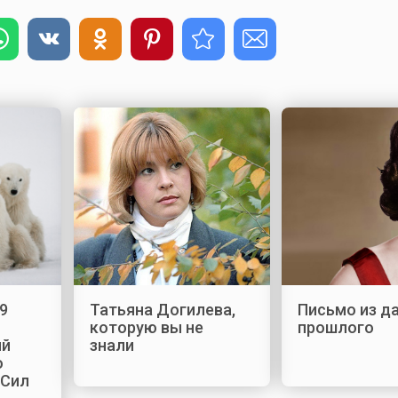
9
Татьяна Догилева,
Письмо из д
которую вы не
прошлого
ый
знали
о
 Сил