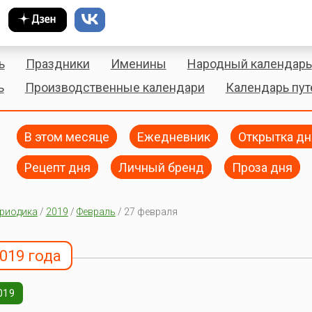
ь
Праздники
Именины
Народный календарь
ь
Производственные календари
Календарь пу
В этом месяце
Ежедневник
Открытка дн
Рецепт дня
Личный бренд
Проза дня
риодика
/
2019
/
Февраль
/ 27 февраля
019 года
019