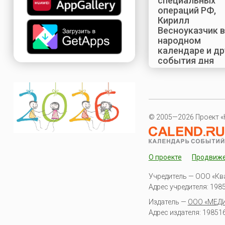
специальных
операций РФ,
Кирилл
Весноуказчик в
народном
календаре и др
события дня
© 2005—2026 Проект «
О проекте
Продвиж
Учредитель — ООО «Кв
Адрес учредителя: 19851
Издатель —
ООО «МЕД
Адрес издателя: 198516 