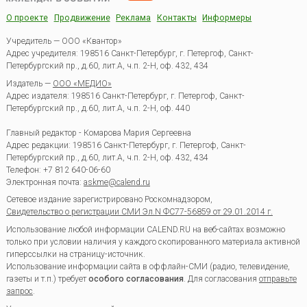
О проекте
Продвижение
Реклама
Контакты
Информеры
Учредитель — ООО «Квантор»
Адрес учредителя: 198516 Санкт-Петербург, г. Петергоф, Санкт-
Петербургский пр., д.60, лит.А, ч.п. 2-Н, оф. 432, 434
Издатель —
ООО «МЕДИО»
Адрес издателя: 198516 Санкт-Петербург, г. Петергоф, Санкт-
Петербургский пр., д.60, лит.А, ч.п. 2-Н, оф. 440
Главный редактор - Комарова Мария Сергеевна
Адрес редакции:
198516
Санкт-Петербург, г. Петергоф
,
Санкт-
Петербургский пр., д.60, лит.А, ч.п. 2-Н, оф. 432, 434
Телефон:
+7 812 640-06-60
Электронная почта:
askme@calend.ru
Сетевое издание зарегистрировано Роскомнадзором,
Свидетельство о регистрации СМИ Эл.N ФС77-56859 от 29.01.2014 г.
Использование любой информации CALEND.RU на веб-сайтах возможно
только при условии наличия у каждого скопированного материала активной
гиперссылки на страницу-источник.
Использование информации сайта в оффлайн-СМИ (радио, телевидение,
газеты и т.п.) требует
особого согласования
. Для согласования
отправьте
запрос
.