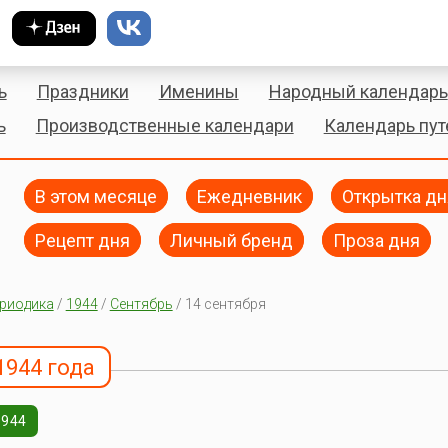
ь
Праздники
Именины
Народный календарь
ь
Производственные календари
Календарь пу
В этом месяце
Ежедневник
Открытка дн
Рецепт дня
Личный бренд
Проза дня
риодика
/
1944
/
Сентябрь
/ 14 сентября
1944 года
1944