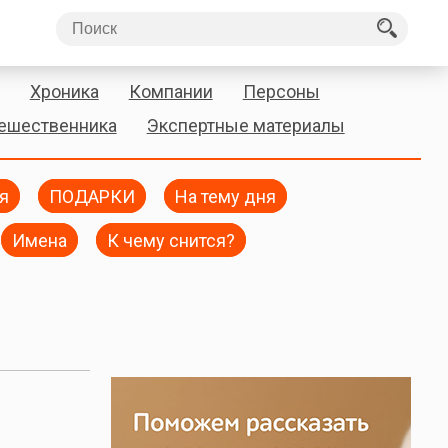
Хроника
Компании
Персоны
тешественника
Экспертные материалы
я
ПОДАРКИ
На тему дня
Имена
К чему снится?