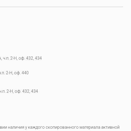
 ч.п. 2-Н, оф. 432, 434
.п. 2-Н, оф. 440
.п. 2-Н, оф. 432, 434
вии наличия у каждого скопированного материала активной