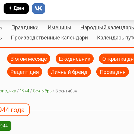
ь
Праздники
Именины
Народный календарь
ь
Производственные календари
Календарь пу
В этом месяце
Ежедневник
Открытка дн
Рецепт дня
Личный бренд
Проза дня
риодика
/
1944
/
Сентябрь
/ 8 сентября
944 года
1944