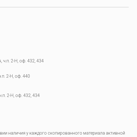
 ч.п. 2-Н, оф. 432, 434
.п. 2-Н, оф. 440
.п. 2-Н, оф. 432, 434
вии наличия у каждого скопированного материала активной