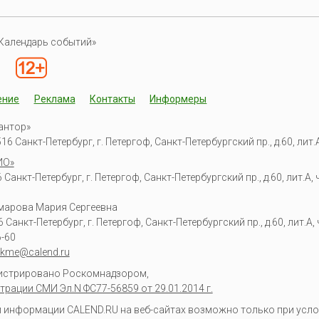
Календарь событий»
ение
Реклама
Контакты
Информеры
антор»
6 Санкт-Петербург, г. Петергоф, Санкт-Петербургский пр., д.60, лит.А,
ИО»
Санкт-Петербург, г. Петергоф, Санкт-Петербургский пр., д.60, лит.А, ч
омарова Мария Сергеевна
6
Санкт-Петербург, г. Петергоф
,
Санкт-Петербургский пр., д.60, лит.А, ч
6-60
kme@calend.ru
гистрировано Роскомнадзором,
трации СМИ Эл.N ФС77-56859 от 29.01.2014 г.
информации CALEND.RU на веб-сайтах возможно только при усло