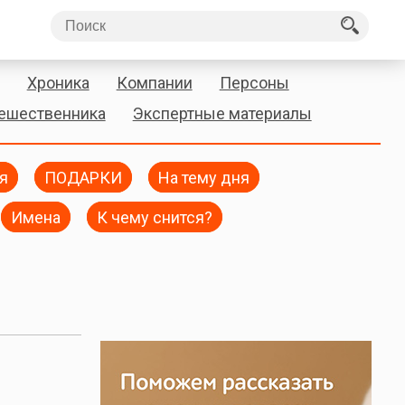
Хроника
Компании
Персоны
тешественника
Экспертные материалы
я
ПОДАРКИ
На тему дня
Имена
К чему снится?