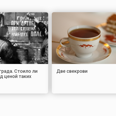
града. Стоило ли
Две свекрови
д ценой таких