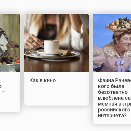
Как в кино
Фаина Раневс
о
кого была
 –
безответно
влюблена с
мемная актр
российского
интернета?