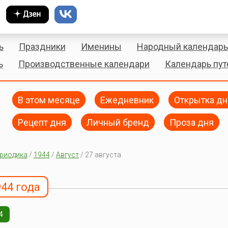
ь
Праздники
Именины
Народный календарь
ь
Производственные календари
Календарь пу
В этом месяце
Ежедневник
Открытка дн
Рецепт дня
Личный бренд
Проза дня
риодика
/
1944
/
Август
/ 27 августа
944 года
4