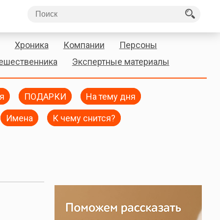
Хроника
Компании
Персоны
тешественника
Экспертные материалы
я
ПОДАРКИ
На тему дня
Имена
К чему снится?