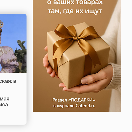
кая: в
амая
иса