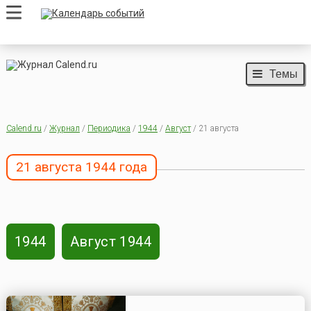
Темы
Calend.ru
/
Журнал
/
Периодика
/
1944
/
Август
/ 21 августа
21 августа 1944 года
1944
Август 1944