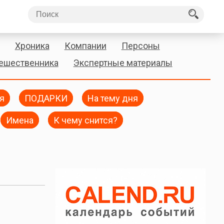
Хроника
Компании
Персоны
тешественника
Экспертные материалы
я
ПОДАРКИ
На тему дня
Имена
К чему снится?