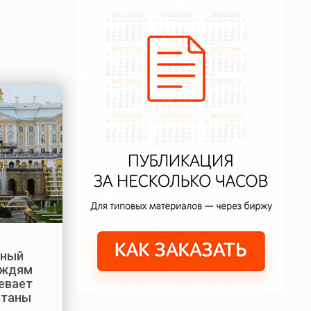
нный
ождям
евает
нтаны