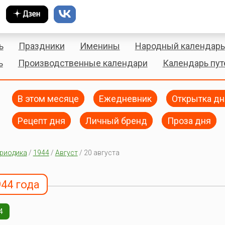
ь
Праздники
Именины
Народный календарь
ь
Производственные календари
Календарь пу
В этом месяце
Ежедневник
Открытка дн
Рецепт дня
Личный бренд
Проза дня
риодика
/
1944
/
Август
/ 20 августа
944 года
4