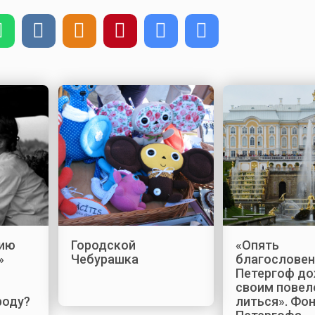
рию
Городской
«Опять
»
Чебурашка
благослове
Петергоф д
своим повел
роду?
литься». Фо