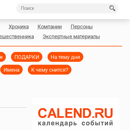
Хроника
Компании
Персоны
тешественника
Экспертные материалы
я
ПОДАРКИ
На тему дня
Имена
К чему снится?