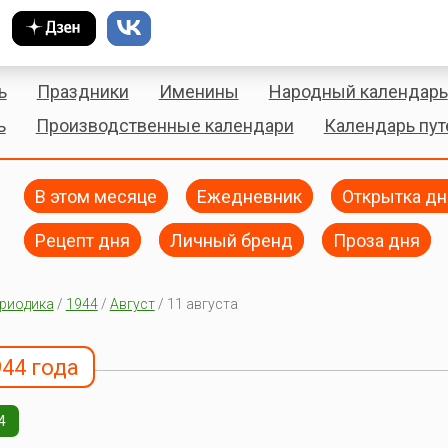
ь
Праздники
Именины
Народный календарь
ь
Производственные календари
Календарь пу
В этом месяце
Ежедневник
Открытка дн
Рецепт дня
Личный бренд
Проза дня
риодика
/
1944
/
Август
/ 11 августа
944 года
4