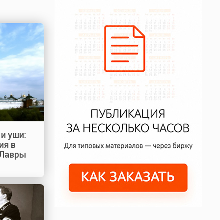
и уши:
ия в
 Лавры